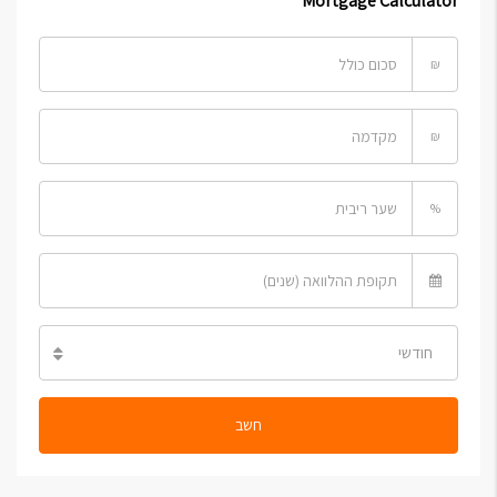
Mortgage Calculator
₪
₪
%
חודשי
חשב