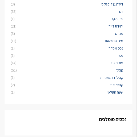
דירת גן דופלקס
(3)
וילה
(38)
טריפלקס
(1)
יחידת דיור
(21)
מגרש
(3)
מיני פנטהאוז
(11)
נכס מסחרי
(1)
פטיו
(1)
פנטהאוז
(14)
קוטג'
(51)
קוטג' דו משפחתי
(1)
קוטג' טורי
(2)
שטח חקלאי
(1)
נכסים מומלצים