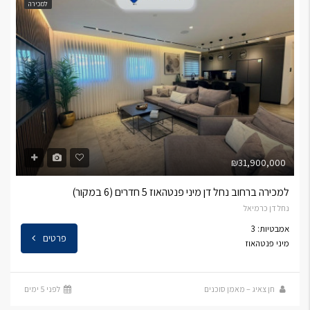
למכירה
₪31,900,000
למכירה ברחוב נחל דן מיני פנטהאוז 5 חדרים (6 במקור)
נחל דן כרמיאל
אמבטיות: 3
פרטים
מיני פנטהאוז
חן צאיג – מאמן סוכנים
לפני 5 ימים