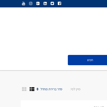
ענת נג’אתי
דליה חדד
ולריה פיס
אייל ציון
סנדרה שפר
חפש
ענת נג’אתי
דליה חדד
ולריה פיס
מיין לפי:
סדר ברירת מחדל
אייל ציון
סנדרה שפר