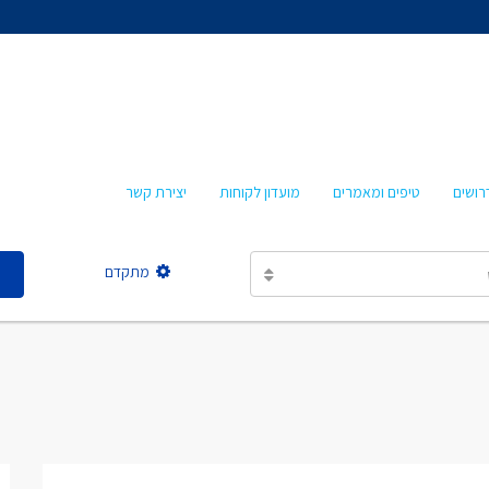
אהרון איציקזון
חביבה איציקזון
מרטה אמבון
טלי עזרא
רושים
טיפים ומאמרים
מועדון לקוחות
יצירת קשר
אסתר מישר
מתקדם
אהרון איציקזון
חביבה איציקזון
מרטה אמבון
טלי עזרא
אסתר מישר