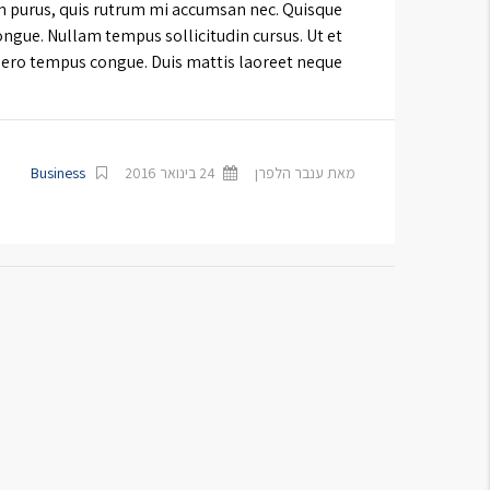
in purus, quis rutrum mi accumsan nec. Quisque
ongue. Nullam tempus sollicitudin cursus. Ut et
ibero tempus congue. Duis mattis laoreet neque, […]
מאת ענבר הלפרן
24 בינואר 2016
Business