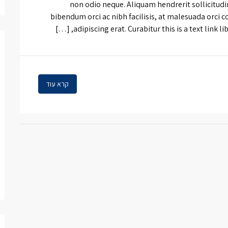
non odio neque. Aliquam hendrerit sollicitud
bibendum orci ac nibh facilisis, at malesuada orci c
adipiscing erat. Curabitur this is a text link l
קרא עוד