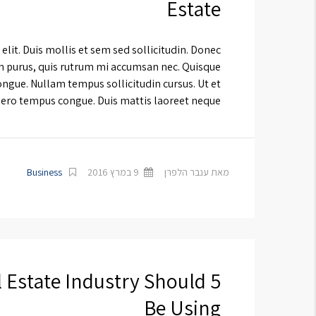
Estate
lit. Duis mollis et sem sed sollicitudin. Donec
in purus, quis rutrum mi accumsan nec. Quisque
ongue. Nullam tempus sollicitudin cursus. Ut et
ibero tempus congue. Duis mattis laoreet neque, […]
מאת ענבר הלפרן
9 במרץ 2016
Business
l Estate Industry Should
Be Using