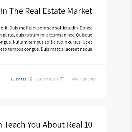
 In The Real Estate Market
lit. Duis mollis et sem sed sollicitudin. Donec
in purus, quis rutrum mi accumsan nec. Quisque
ongue. Nullam tempus sollicitudin cursus. Ut et
ibero tempus congue. Duis mattis laoreet neque, […]
מאת ענבר הלפרן
9 במרץ 2016
Business
an Teach You About Real