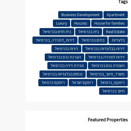
Tags
Business Development
Apartment
Luxury
Houzez
House for families
Real Estate
בית בכרמיאל
בית חדש בכרמיאל
בלעדיות
בתים בכרמיאל
דירות_למכירה_בכרמיאל
דירות בבלעדיות בכרמיאל
דירות בכרמיאל
דירות למכירה בכרמיאל
הערכת נכס בכרמיאל
השכרת נכס בכרמיאל
מכירת דירה בכרמיאל
משרד_תיווך_בכרמיאל
נכסים בבלעדיות בכרמיאל
רימקס_כרמיאל
רימקס ישראל
רימקס כרמיאל
תיווך בכרמיאל
Featured Properties