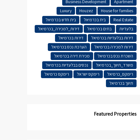
Business Development
Apartment
Luxury
Houzez
House for families
Real Estate
בית בכרמיאל
בית חדש בכרמיאל
בלעדיות
בתים בכרמיאל
דירות_למכירה_בכרמיאל
דירות בבלעדיות בכרמיאל
דירות בכרמיאל
דירות למכירה בכרמיאל
הערכת נכס בכרמיאל
השכרת נכס בכרמיאל
מכירת דירה בכרמיאל
משרד_תיווך_בכרמיאל
נכסים בבלעדיות בכרמיאל
רימקס_כרמיאל
רימקס ישראל
רימקס כרמיאל
תיווך בכרמיאל
Featured Properties