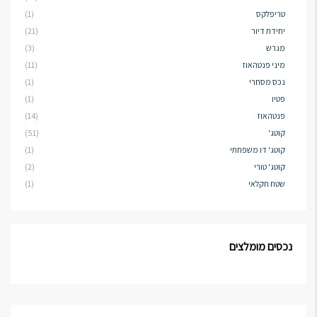
טריפלקס
(1)
יחידת דיור
(21)
מגרש
(3)
מיני פנטהאוז
(11)
נכס מסחרי
(1)
פטיו
(1)
פנטהאוז
(14)
קוטג'
(51)
קוטג' דו משפחתי
(1)
קוטג' טורי
(2)
שטח חקלאי
(1)
נכסים מומלצים