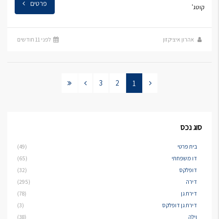
פרטים
קוטג'
אהרון איציקזון
לפני 11 חודשים
3
2
1
סוג נכס
בית פרטי
(49)
דו משפחתי
(65)
דופלקס
(32)
דירה
(295)
דירת גן
(78)
דירת גן דופלקס
(3)
וילה
(38)