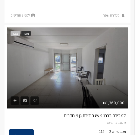
סנדרה שפר
לפני 8 חודשים
נמכר
נמכר
₪1,360,000
למכירה ברח' משגב דירת גן 4 חדרים
משגב כרמיאל
אמבטיות: 2
: 115