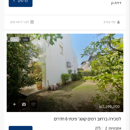
פרטים
דירת גן
טלי עזרא
לפני 7 חודשים
נמכר
נמכר
₪2,190,000
למכירה ברחוב רמים קוטג' פינתי 6 חדרים
אמבטיות: 2
: 275