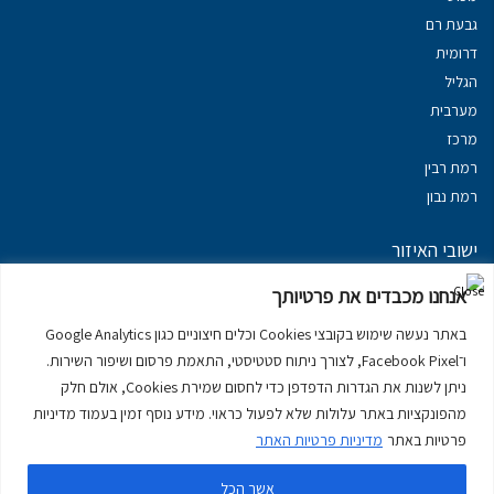
גבעת רם
דרומית
הגליל
מערבית
מרכז
רמת רבין
רמת נבון
ישובי האיזור
נכסים במשגב
אנחנו מכבדים את פרטיותך
נכסים ב
גליל עליון
באתר נעשה שימוש בקובצי Cookies וכלים חיצוניים כגון Google Analytics
נכסים ב
מרום הגליל
ו־Facebook Pixel, לצורך ניתוח סטטיסטי, התאמת פרסום ושיפור השירות.
נכסים ב
סובב כנרת
ניתן לשנות את הגדרות הדפדפן כדי לחסום שמירת Cookies, אולם חלק
נכסים ב
ראש פינה
מהפונקציות באתר עלולות שלא לפעול כראוי. מידע נוסף זמין בעמוד מדיניות
פרטיות באתר
מדיניות פרטיות האתר
אשר הכל
דירות למכירה בכרמיאל
יצירת קשר
דרושים