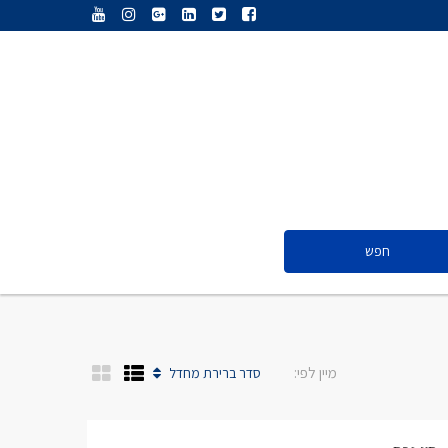
ענת נג’אתי
דליה חדד
ולריה פיס
אייל ציון
סנדרה שפר
חפש
ענת נג’אתי
דליה חדד
ולריה פיס
מיין לפי:
סדר ברירת מחדל
אייל ציון
סנדרה שפר