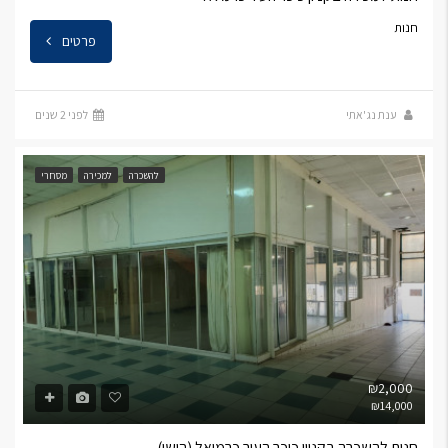
חנות
פרטים
ענת נג'אתי
לפני 2 שנים
להשכרה
למכירה
מסחרי
₪2,000
₪14,000
חנות להשכרה בקניון כיכר העיר כרמיאל (הישן)