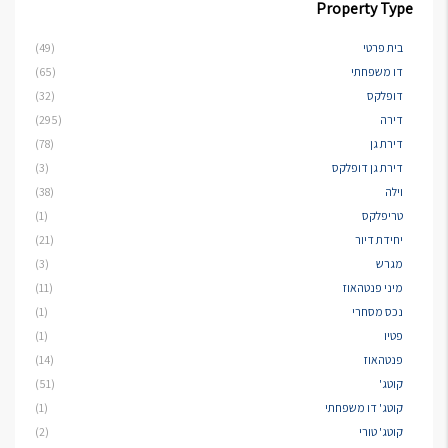
Property Type
בית פרטי
(49)
דו משפחתי
(65)
דופלקס
(32)
דירה
(295)
דירת גן
(78)
דירת גן דופלקס
(3)
וילה
(38)
טריפלקס
(1)
יחידת דיור
(21)
מגרש
(3)
מיני פנטהאוז
(11)
נכס מסחרי
(1)
פטיו
(1)
פנטהאוז
(14)
קוטג'
(51)
קוטג' דו משפחתי
(1)
קוטג' טורי
(2)