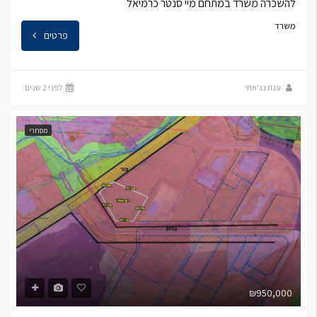
להשכרה משרד במתחם מיי סנטר כרמיאל
משרד
פרטים
ענת נג'אתי
לפני 2 שנים
מסחרי
₪950,000