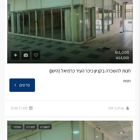
₪2,000
₪14,000
חנות להשכרה בקניון כיכר העיר כרמיאל (הישן)
חנות
פרטים
ענת נג'אתי
לפני 2 שנים
להשכרה
למכירה
מסחרי