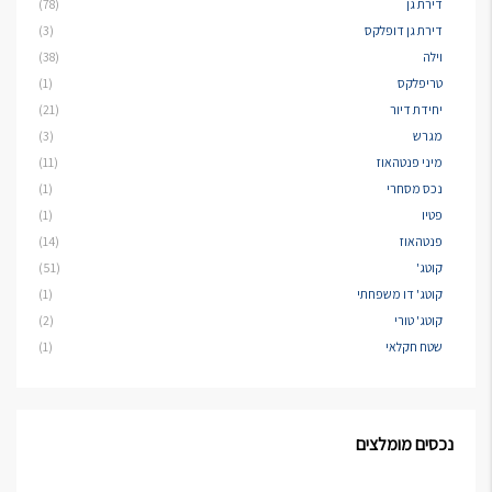
דירת גן
(78)
דירת גן דופלקס
(3)
וילה
(38)
טריפלקס
(1)
יחידת דיור
(21)
מגרש
(3)
מיני פנטהאוז
(11)
נכס מסחרי
(1)
פטיו
(1)
פנטהאוז
(14)
קוטג'
(51)
קוטג' דו משפחתי
(1)
קוטג' טורי
(2)
שטח חקלאי
(1)
נכסים מומלצים