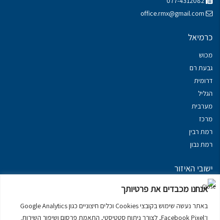
077-4312082
office.rmx@gmail.com
כרמיאל
מכוש
גבעת רם
דרומית
הגליל
מערבית
מרכז
רמת רבין
רמת נבון
ישובי האיזור
נכסים במשגב
אנחנו מכבדים את פרטיותך
נכסים ב
גליל עליון
באתר נעשה שימוש בקובצי Cookies וכלים חיצוניים כגון Google Analytics
נכסים ב
מרום הגליל
ו־Facebook Pixel, לצורך ניתוח סטטיסטי, התאמת פרסום ושיפור השירות.