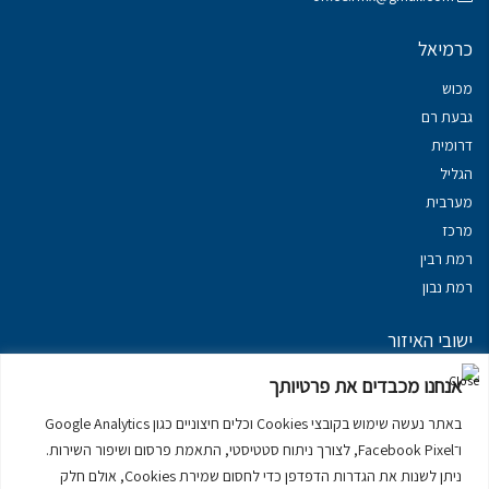
כרמיאל
מכוש
גבעת רם
דרומית
הגליל
מערבית
מרכז
רמת רבין
רמת נבון
ישובי האיזור
נכסים במשגב
אנחנו מכבדים את פרטיותך
נכסים ב
גליל עליון
באתר נעשה שימוש בקובצי Cookies וכלים חיצוניים כגון Google Analytics
נכסים ב
מרום הגליל
ו־Facebook Pixel, לצורך ניתוח סטטיסטי, התאמת פרסום ושיפור השירות.
נכסים ב
סובב כנרת
ניתן לשנות את הגדרות הדפדפן כדי לחסום שמירת Cookies, אולם חלק