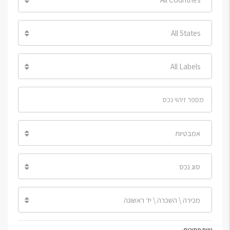
All States
All Labels
אמבטיות
סוג נכס
מכירה \ השכרה \ יד ראשונה
טווח מחירים: