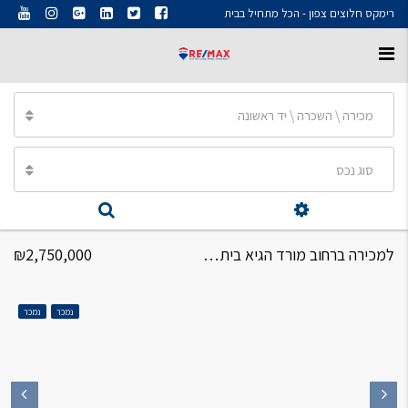
רימקס חלוצים צפון - הכל מתחיל בבית
מכירה \ השכרה \ יד ראשונה
סוג נכס
למכירה ברחוב מורד הגיא בית פרטי 5 חדרים + מרפסת סגורה
₪2,750,000
נמכר
נמכר