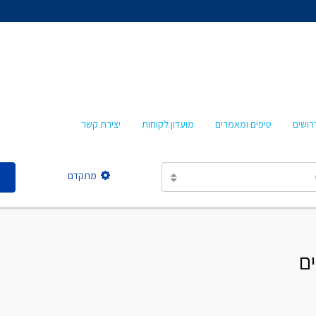
אהרון איציקזון
חביבה איציקזון
מרטה אמבון
טלי עזרא
רושים
טיפים ומאמרים
מועדון לקוחות
יצירת קשר
אסתר מישר
מתקדם
אהרון איציקזון
חביבה איציקזון
מרטה אמבון
טלי עזרא
אסתר מישר