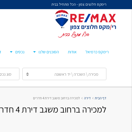
רימקס חלוצים צפון - הכל מתחיל בבית
נח איציקזון- זכיין
מיכל קורלנד
מרסלו גלז
חן צאיג – מאמן סוכנים
רימקס כרמיאל
אודות
הסוכנים שלנו
נכסים
ד
ענבר הלפרן
מכירה \ השכרה \ יד ראשונה
סוג נכס
נח איציקזון- זכיין
דף הבית
דירה
למכירה ברחוב משגב דירת 4 חדרים
מיכל קורלנד
למכירה ברחוב משגב דירת 4 חדרים
מרסלו גלז
חן צאיג – מאמן סוכנים
ענבר הלפרן