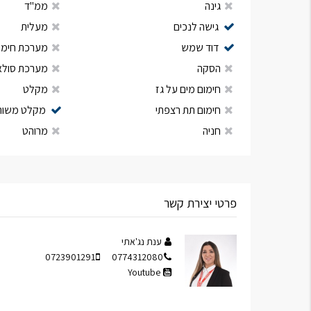
גינה
ממ"ד
גישה לנכים
מעלית
דוד שמש
מערכת חימום
הסקה
מערכת סולא
חימום מים על גז
מקלט
חימום תת רצפתי
מקלט משות
חניה
מרוהט
פרטי יצירת קשר
ענת נג'אתי
0723901291
0774312080
Youtube