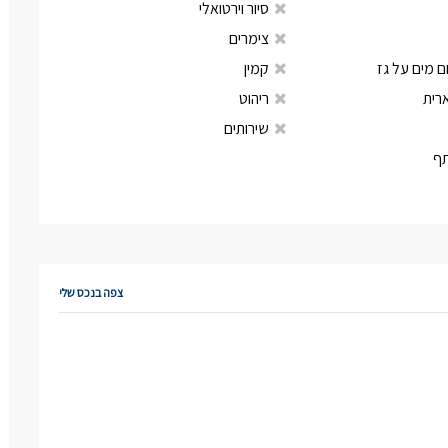
סיור וירטואלי
צימרים
 מים על גז
קמין
רית
ריהוט
שירותים
ף
צפה בנכס שלי