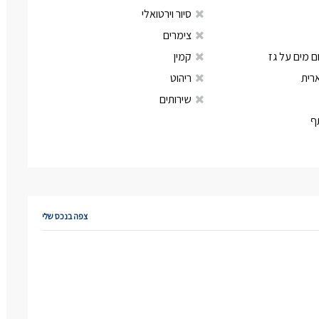
סיור וירטואלי
צימרים
 מים על גז
קמין
רית
ריהוט
שירותים
ף
צפה בנכס שלי