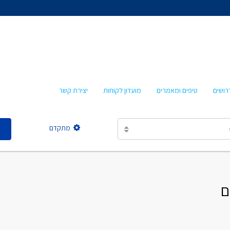
אהרון איציקזון
חביבה איציקזון
מרטה אמבון
טלי עזרא
רושים
טיפים ומאמרים
מועדון לקוחות
יצירת קשר
אסתר מישר
מתקדם
אהרון איציקזון
חביבה איציקזון
מרטה אמבון
טלי עזרא
אסתר מישר