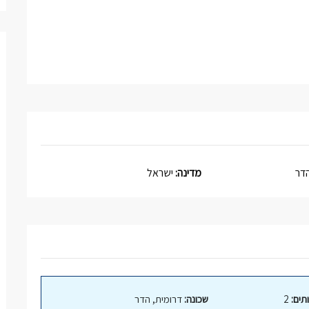
דר
מדינה:
ישראל
תים:
2
שכונה:
דרומית, הדר