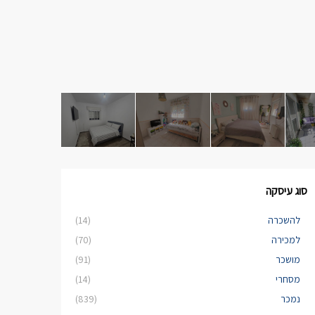
סוג עיסקה
להשכרה
(14)
למכירה
(70)
מושכר
(91)
מסחרי
(14)
נמכר
(839)