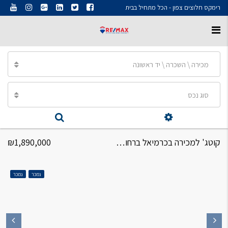
רימקס חלוצים צפון - הכל מתחיל בבית
מכירה \ השכרה \ יד ראשונה
סוג נכס
קוטג' למכירה בכרמיאל ברחוב נתיב הל"ה קוטג' 5 חד'
₪1,890,000
נמכר
נמכר