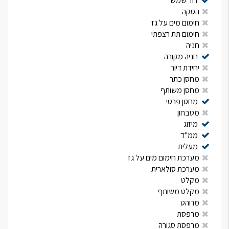
דוד שמש
הסקה
חימום מים על גז
חימום תת רצפתי
חניה
חניה מקורה
יחידת דיור
מחסן כתר
מחסן משותף
מחסן פרטי
מטבחון
מיזוג
ממ"ד
מעלית
מערכת חימום מים על גז
מערכת סולארית
מקלט
מקלט משותף
מרוהט
מרפסת
מרפסת סגורה