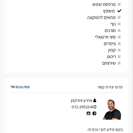
מרפסת שמש
משופץ
מתאים להשקעה
נוף
סורגים
סיור וירטואלי
צימרים
קמין
ריהוט
שירותים
פרטי יצירת קשר
צפה בנכס שלי
אהרון איציקזון
072-3951548
בקש מידע לגבי נכס זה