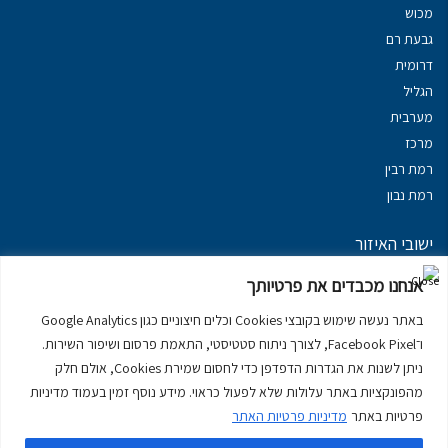
מכוש
גבעת רם
דרומית
הגליל
מערבית
מרכז
רמת רבין
רמת נבון
ישובי האיזור
נכסים במשגב
אנחנו מכבדים את פרטיותך
נכסים ב
גליל עליון
באתר נעשה שימוש בקובצי Cookies וכלים חיצוניים כגון Google Analytics
נכסים ב
מרום הגליל
ו־Facebook Pixel, לצורך ניתוח סטטיסטי, התאמת פרסום ושיפור השירות.
נכסים ב
סובב כנרת
ניתן לשנות את הגדרות הדפדפן כדי לחסום שמירת Cookies, אולם חלק
נכסים ב
ראש פינה
מהפונקציות באתר עלולות שלא לפעול כראוי. מידע נוסף זמין בעמוד מדיניות
פרטיות באתר
מדיניות פרטיות האתר