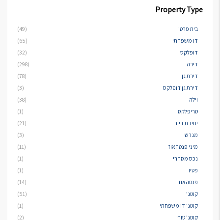
Property Type
בית פרטי
(49)
דו משפחתי
(65)
דופלקס
(32)
דירה
(298)
דירת גן
(78)
דירת גן דופלקס
(3)
וילה
(38)
טריפלקס
(1)
יחידת דיור
(21)
מגרש
(3)
מיני פנטהאוז
(11)
נכס מסחרי
(1)
פטיו
(1)
פנטהאוז
(14)
קוטג'
(51)
קוטג' דו משפחתי
(1)
קוטג' טורי
(2)