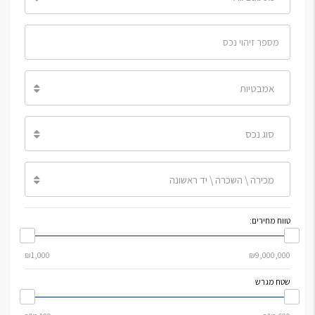
אמבטיות
סוג נכס
מכירה \ השכרה \ יד ראשונה
טווח מחירים:
שטח מגרש