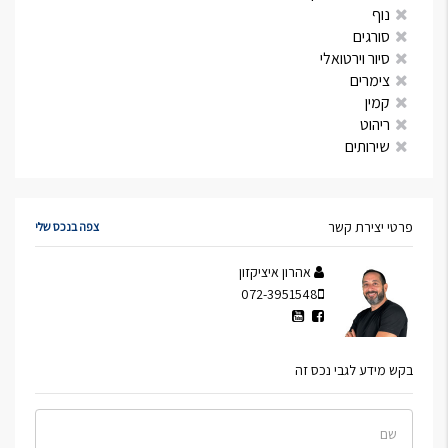
נוף
סורגים
סיור וירטואלי
צימרים
קמין
ריהוט
שירותים
פרטי יצירת קשר
צפה בנכס שלי
אהרון איציקזון
072-3951548
בקש מידע לגבי נכס זה