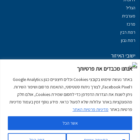
הגליל
מערבית
מרכז
רמת רבין
רמת נבון
ישובי האיזור
נכסים במשגב
אנחנו מכבדים את פרטיותך
נכסים ב
גליל עליון
באתר נעשה שימוש בקובצי Cookies וכלים חיצוניים כגון Google Analytics
נכסים ב
מרום הגליל
ו־Facebook Pixel, לצורך ניתוח סטטיסטי, התאמת פרסום ושיפור השירות.
נכסים ב
סובב כנרת
ניתן לשנות את הגדרות הדפדפן כדי לחסום שמירת Cookies, אולם חלק
נכסים ב
ראש פינה
מהפונקציות באתר עלולות שלא לפעול כראוי. מידע נוסף זמין בעמוד מדיניות
פרטיות באתר
מדיניות פרטיות האתר
אשר הכל
דירות למכירה בכרמיאל
יצירת קשר
דרושים
מדיניות פרטיות באתר
התאמה אישית
דחה הכל