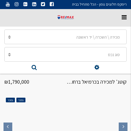
רימקס חלוצים צפון - הכל מתחיל בבית
מכירה \ השכרה \ יד ראשונה
סוג נכס
קוטג' למכירה בכרמיאל ברחוב נשר קוטג' 6 חדרים
₪1,790,000
נמכר
נמכר