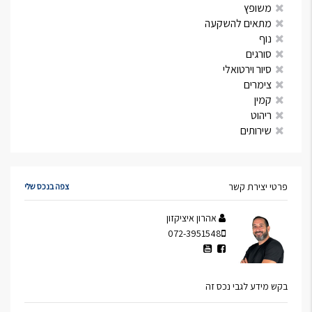
משופץ
מתאים להשקעה
נוף
סורגים
סיור וירטואלי
צימרים
קמין
ריהוט
שירותים
פרטי יצירת קשר
צפה בנכס שלי
אהרון איציקזון
072-3951548
בקש מידע לגבי נכס זה