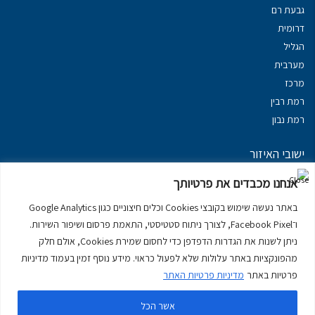
גבעת רם
דרומית
הגליל
מערבית
מרכז
רמת רבין
רמת נבון
ישובי האיזור
נכסים במשגב
אנחנו מכבדים את פרטיותך
נכסים ב
גליל עליון
באתר נעשה שימוש בקובצי Cookies וכלים חיצוניים כגון Google Analytics
נכסים ב
מרום הגליל
ו־Facebook Pixel, לצורך ניתוח סטטיסטי, התאמת פרסום ושיפור השירות.
נכסים ב
סובב כנרת
ניתן לשנות את הגדרות הדפדפן כדי לחסום שמירת Cookies, אולם חלק
נכסים ב
ראש פינה
מהפונקציות באתר עלולות שלא לפעול כראוי. מידע נוסף זמין בעמוד מדיניות
פרטיות באתר
מדיניות פרטיות האתר
אשר הכל
דירות למכירה בכרמיאל
יצירת קשר
דרושים