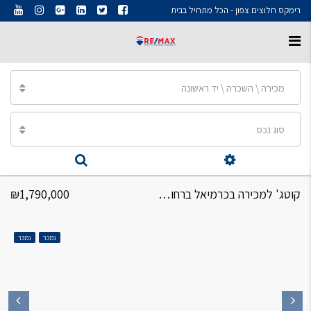
רימקס חלוצים צפון - הכל מתחיל בבית
מכירה \ השכרה \ יד ראשונה
סוג נכס
קוטג' למכירה בכרמיאל ברחוב חטיבת יפתח קוטג' 4 חדרים
₪1,790,000
נמכר
נמכר