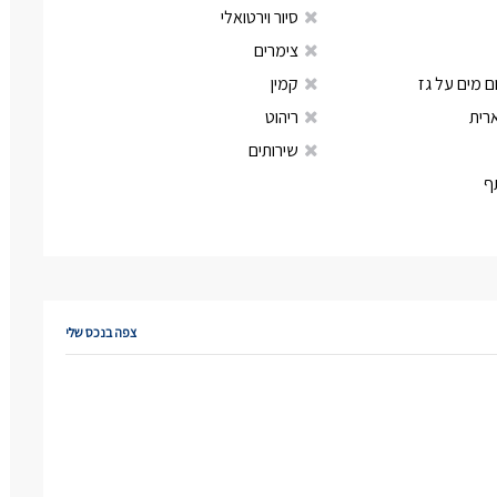
סיור וירטואלי
צימרים
 מים על גז
קמין
רית
ריהוט
שירותים
ף
צפה בנכס שלי