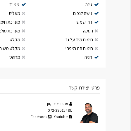
גינה
ממ"ד
גישה לנכים
מעלית
דוד שמש
מערכת חימום
הסקה
מערכת סולא
חימום מים על גז
מקלט
חימום תת רצפתי
מקלט משות
חניה
מרוהט
פרטי יצירת קשר
אהרון איציקזון
072-3951548
Facebook
Youtube