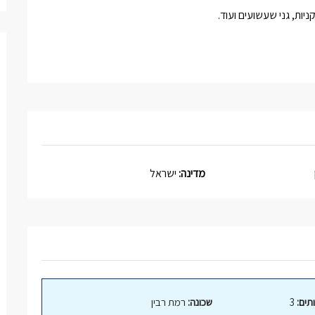
יות, גני שעשועים ועוד.
מדינה:
ישראל
תים:
3
שכונה:
רמת רבין