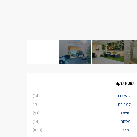
סוג עיסקה
להשכרה
(14)
למכירה
(70)
מושכר
(91)
מסחרי
(14)
נמכר
(839)