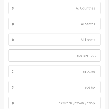
All Countries
All States
All Labels
אמבטיות
סוג נכס
מכירה \ השכרה \ יד ראשונה