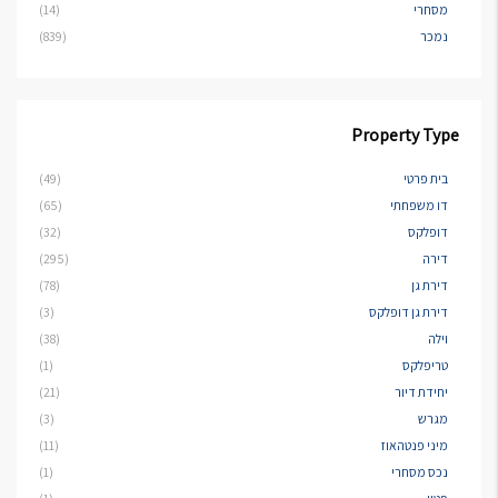
מסחרי
(14)
נמכר
(839)
Property Type
בית פרטי
(49)
דו משפחתי
(65)
דופלקס
(32)
דירה
(295)
דירת גן
(78)
דירת גן דופלקס
(3)
וילה
(38)
טריפלקס
(1)
יחידת דיור
(21)
מגרש
(3)
מיני פנטהאוז
(11)
נכס מסחרי
(1)