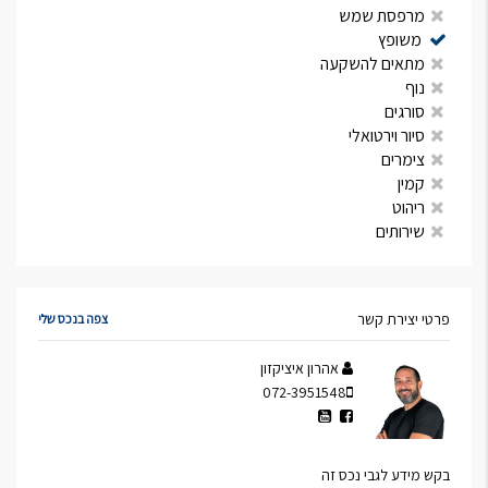
מרפסת שמש
משופץ
מתאים להשקעה
נוף
סורגים
סיור וירטואלי
צימרים
קמין
ריהוט
שירותים
פרטי יצירת קשר
צפה בנכס שלי
אהרון איציקזון
072-3951548
בקש מידע לגבי נכס זה