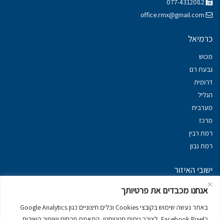
077-4312082
office.rmx@gmail.com
כרמיאל
מכוש
גבעת רם
דרומית
הגליל
מערבית
מרכז
רמת רבין
רמת נבון
ישובי האיזור
נכסים במשגב
אנחנו מכבדים את פרטיותך
נכסים ב
גליל עליון
באתר נעשה שימוש בקובצי Cookies וכלים חיצוניים כגון Google Analytics
נכסים ב
מרום הגליל
ו־Facebook Pixel, לצורך ניתוח סטטיסטי, התאמת פרסום ושיפור השירות.