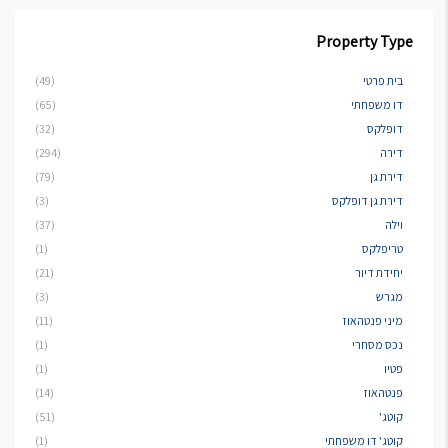
Property Type
בית פרטי
(49)
דו משפחתי
(65)
דופלקס
(32)
דירה
(294)
דירת גן
(79)
דירת גן דופלקס
(3)
וילה
(37)
טריפלקס
(1)
יחידת דיור
(21)
מגרש
(3)
מיני פנטהאוז
(11)
נכס מסחרי
(1)
פטיו
(1)
פנטהאוז
(14)
קוטג'
(51)
קוטג' דו משפחתי
(1)