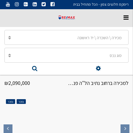
רימקס חלוצים צפון - הכל מתחיל בבית
מכירה \ השכרה \ יד ראשונה
סוג נכס
למכירה ברחוב נתיב הל"ה פנטהאוז דופלקס 5 חדרים
₪2,090,000
נמכר
נמכר