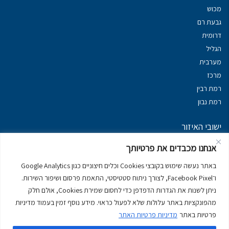
מכוש
גבעת רם
דרומית
הגליל
מערבית
מרכז
רמת רבין
רמת נבון
ישובי האיזור
נכסים במשגב
אנחנו מכבדים את פרטיותך
נכסים ב
גליל עליון
באתר נעשה שימוש בקובצי Cookies וכלים חיצוניים כגון Google Analytics
נכסים ב
מרום הגליל
ו־Facebook Pixel, לצורך ניתוח סטטיסטי, התאמת פרסום ושיפור השירות.
נכסים ב
סובב כנרת
ניתן לשנות את הגדרות הדפדפן כדי לחסום שמירת Cookies, אולם חלק
נכסים ב
ראש פינה
מהפונקציות באתר עלולות שלא לפעול כראוי. מידע נוסף זמין בעמוד מדיניות
פרטיות באתר
מדיניות פרטיות האתר