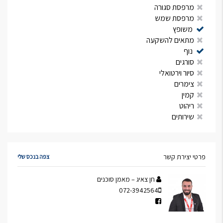
מרפסת סגורה
מרפסת שמש
משופץ
מתאים להשקעה
נוף
סורגים
סיור וירטואלי
צימרים
קמין
ריהוט
שירותים
פרטי יצירת קשר
צפה בנכס שלי
חן צאיג – מאמן סוכנים
072-3942564