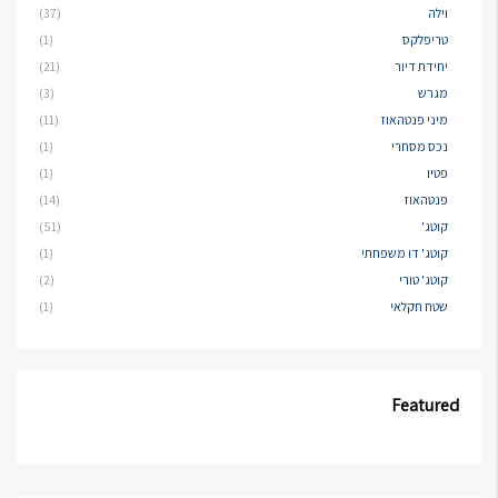
וילה
(37)
טריפלקס
(1)
יחידת דיור
(21)
מגרש
(3)
מיני פנטהאוז
(11)
נכס מסחרי
(1)
פטיו
(1)
פנטהאוז
(14)
קוטג'
(51)
קוטג' דו משפחתי
(1)
קוטג' טורי
(2)
שטח חקלאי
(1)
Featured