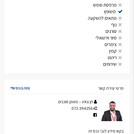
מרפסת שמש
משופץ
מתאים להשקעה
נוף
סורגים
סיור וירטואלי
צימרים
קמין
ריהוט
שירותים
פרטי יצירת קשר
צפה בנכס שלי
חן צאיג – מאמן סוכנים
072-3942564
בקש מידע לגבי נכס זה