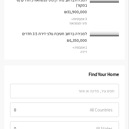
למכירה ברחוב נחל דן מיני פנטהאוז 5 חדרים (6
במקור)
₪31,900,000
3 אמבטיות •
מיני פנטהאוז
למכירה ברחוב חטיבת גולני דירת 3.5 חדרים
₪1,350,000
1 אמבטיה •
דירה
Find Your Home
All Countries
All States