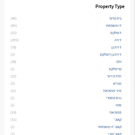
Property Type
בית פרטי
(49)
דו משפחתי
(65)
דופלקס
(32)
דירה
(295)
דירת גן
(78)
דירת גן דופלקס
(3)
וילה
(38)
טריפלקס
(1)
יחידת דיור
(21)
מגרש
(3)
מיני פנטהאוז
(11)
נכס מסחרי
(1)
פטיו
(1)
פנטהאוז
(14)
קוטג'
(51)
קוטג' דו משפחתי
(1)
קוטג' טורי
(2)