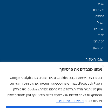
מכוש
גבעת רם
דרומית
הגליל
מערבית
מרכז
רמת רבין
רמת נבון
ישובי האיזור
נכסים במשגב
אנחנו מכבדים את פרטיותך
נכסים ב
גליל עליון
באתר נעשה שימוש בקובצי Cookies וכלים חיצוניים כגון Google Analytics
נכסים ב
מרום הגליל
ו־Facebook Pixel, לצורך ניתוח סטטיסטי, התאמת פרסום ושיפור השירות.
נכסים ב
סובב כנרת
ניתן לשנות את הגדרות הדפדפן כדי לחסום שמירת Cookies, אולם חלק
נכסים ב
ראש פינה
מהפונקציות באתר עלולות שלא לפעול כראוי. מידע נוסף זמין בעמוד מדיניות
פרטיות באתר
מדיניות פרטיות האתר