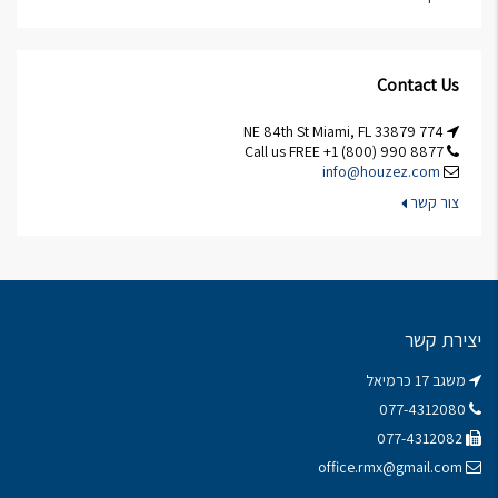
Contact Us
774 NE 84th St Miami, FL 33879
Call us FREE +1 (800) 990 8877
info@houzez.com
צור קשר
יצירת קשר
משגב 17 כרמיאל
077-4312080
077-4312082
office.rmx@gmail.com