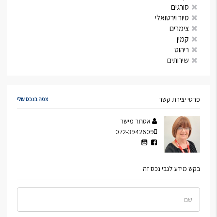
סורגים
סיור וירטואלי
צימרים
קמין
ריהוט
שירותים
פרטי יצירת קשר
צפה בנכס שלי
אסתר מישר
072-3942609
בקש מידע לגבי נכס זה