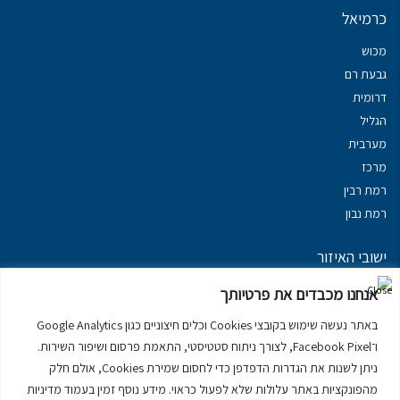
כרמיאל
מכוש
גבעת רם
דרומית
הגליל
מערבית
מרכז
רמת רבין
רמת נבון
ישובי האיזור
נכסים במשגב
אנחנו מכבדים את פרטיותך
נכסים ב
גליל עליון
באתר נעשה שימוש בקובצי Cookies וכלים חיצוניים כגון Google Analytics
נכסים ב
מרום הגליל
ו־Facebook Pixel, לצורך ניתוח סטטיסטי, התאמת פרסום ושיפור השירות.
נכסים ב
סובב כנרת
ניתן לשנות את הגדרות הדפדפן כדי לחסום שמירת Cookies, אולם חלק
נכסים ב
ראש פינה
מהפונקציות באתר עלולות שלא לפעול כראוי. מידע נוסף זמין בעמוד מדיניות