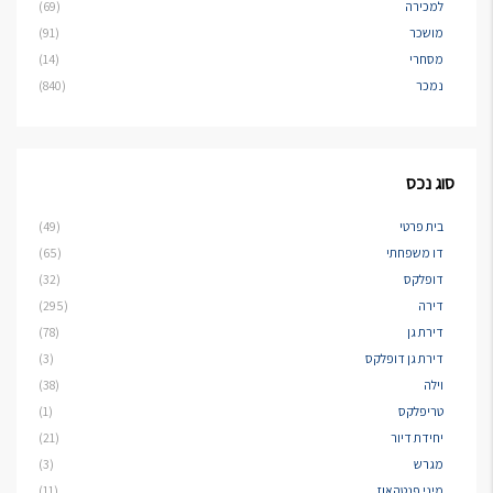
למכירה
(69)
מושכר
(91)
מסחרי
(14)
נמכר
(840)
סוג נכס
בית פרטי
(49)
דו משפחתי
(65)
דופלקס
(32)
דירה
(295)
דירת גן
(78)
דירת גן דופלקס
(3)
וילה
(38)
טריפלקס
(1)
יחידת דיור
(21)
מגרש
(3)
מיני פנטהאוז
(11)