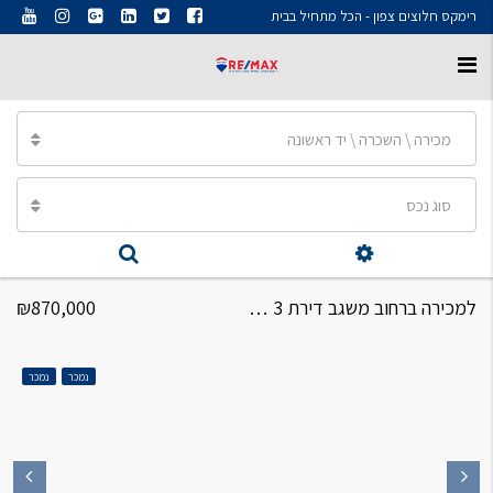
רימקס חלוצים צפון - הכל מתחיל בבית
מכירה \ השכרה \ יד ראשונה
סוג נכס
למכירה ברחוב משגב דירת 3 חדרים
₪870,000
נמכר
נמכר