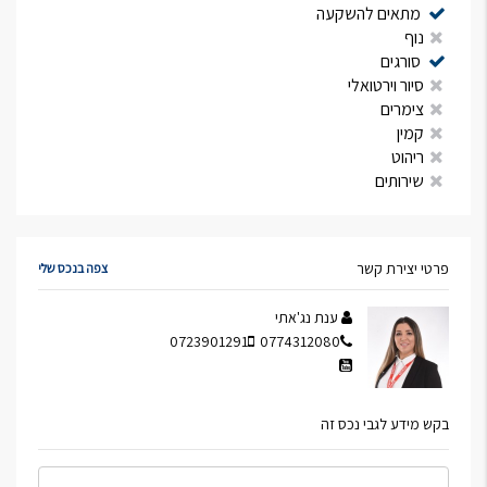
מתאים להשקעה
נוף
סורגים
סיור וירטואלי
צימרים
קמין
ריהוט
שירותים
פרטי יצירת קשר
צפה בנכס שלי
ענת נג'אתי
0723901291
0774312080
בקש מידע לגבי נכס זה