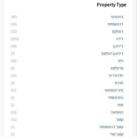
Property Type
בית פרטי
(49)
דו משפחתי
(65)
דופלקס
(32)
דירה
(295)
דירת גן
(78)
דירת גן דופלקס
(3)
וילה
(38)
טריפלקס
(1)
יחידת דיור
(21)
מגרש
(3)
מיני פנטהאוז
(11)
נכס מסחרי
(1)
פטיו
(1)
פנטהאוז
(14)
קוטג'
(51)
קוטג' דו משפחתי
(1)
קוטג' טורי
(2)