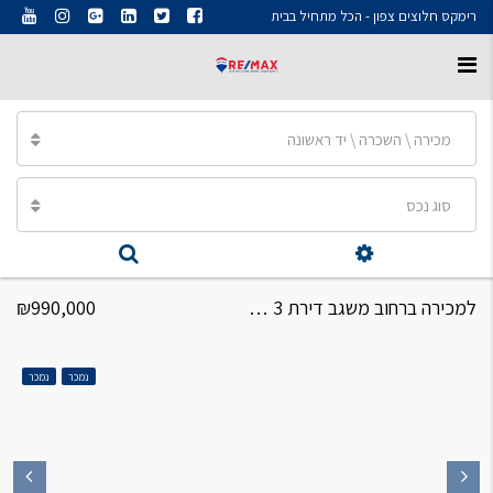
רימקס חלוצים צפון - הכל מתחיל בבית
מכירה \ השכרה \ יד ראשונה
סוג נכס
למכירה ברחוב משגב דירת 3 חדרים
₪990,000
נמכר
נמכר