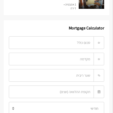
1 אמבטיה •
דירה
Mortgage Calculator
₪
₪
%
חודשי