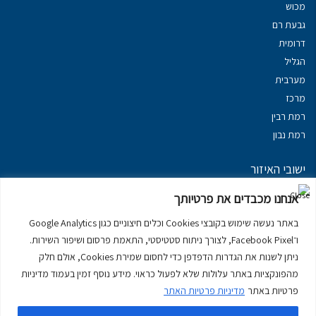
מכוש
גבעת רם
דרומית
הגליל
מערבית
מרכז
רמת רבין
רמת נבון
ישובי האיזור
נכסים במשגב
אנחנו מכבדים את פרטיותך
נכסים ב
גליל עליון
באתר נעשה שימוש בקובצי Cookies וכלים חיצוניים כגון Google Analytics
נכסים ב
מרום הגליל
ו־Facebook Pixel, לצורך ניתוח סטטיסטי, התאמת פרסום ושיפור השירות.
נכסים ב
סובב כנרת
ניתן לשנות את הגדרות הדפדפן כדי לחסום שמירת Cookies, אולם חלק
נכסים ב
ראש פינה
מהפונקציות באתר עלולות שלא לפעול כראוי. מידע נוסף זמין בעמוד מדיניות
פרטיות באתר
מדיניות פרטיות האתר