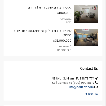
למכירה ברחוב יחיעם דירת 3 חדרים
₪880,000
1 אמבטיה •
דירה
למכירה ברחוב נחל דן מיני פנטהאוז 5 חדרים (6
במקור)
₪31,900,000
3 אמבטיות •
מיני פנטהאוז
Contact Us
774 NE 84th St Miami, FL 33879
Call us FREE +1 (800) 990 8877
info@houzez.com
צור קשר