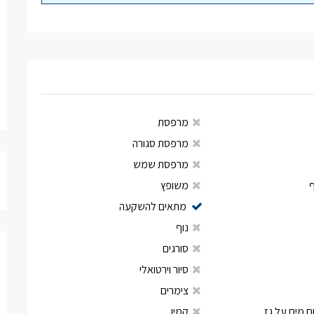
מרפסת
מרפסת סגורה
מרפסת שמש
משופץ
מתאים להשקעה
נוף
סורגים
סיור וירטואלי
צימרים
 מים על גז
קמין