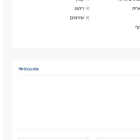
רית
ריהוט
שירותים
ף
צפה בנכס שלי