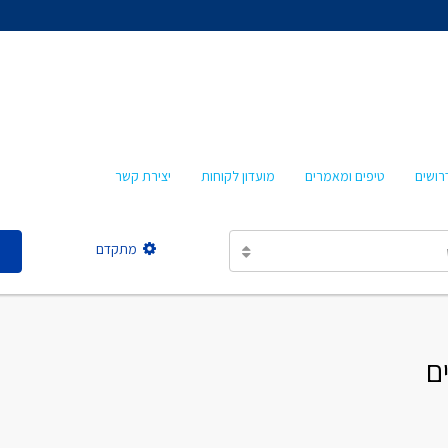
אהרון איציקזון
חביבה איציקזון
מרטה אמבון
טלי עזרא
רושים
טיפים ומאמרים
מועדון לקוחות
יצירת קשר
אסתר מישר
מתקדם
אהרון איציקזון
חביבה איציקזון
מרטה אמבון
טלי עזרא
אסתר מישר