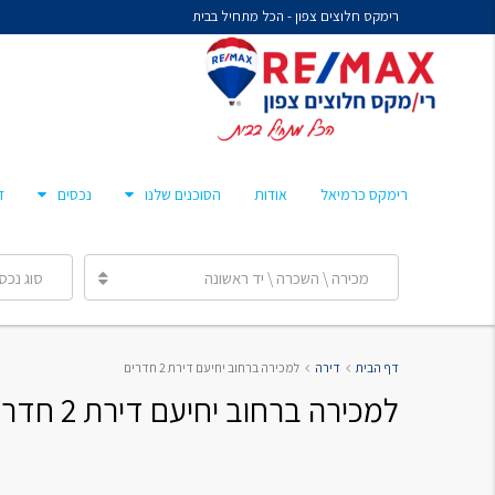
רימקס חלוצים צפון - הכל מתחיל בבית
נח איציקזון- זכיין
מיכל קורלנד
מרסלו גלז
חן צאיג – מאמן סוכנים
רימקס כרמיאל
אודות
הסוכנים שלנו
נכסים
ד
ענבר הלפרן
מכירה \ השכרה \ יד ראשונה
סוג נכס
נח איציקזון- זכיין
דף הבית
דירה
למכירה ברחוב יחיעם דירת 2 חדרים
מיכל קורלנד
למכירה ברחוב יחיעם דירת 2 חדרים
מרסלו גלז
חן צאיג – מאמן סוכנים
ענבר הלפרן