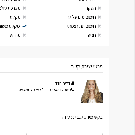
הסקה
מערכת סולא
חימום מים על גז
מקלט
חימום תת רצפתי
מקלט משות
חניה
מרוהט
פרטי יצירת קשר
דליה חדד
0549070257
0774312080
בקש מידע לגבי נכס זה