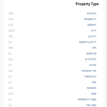
Property Type
בית פרטי
(49)
דו משפחתי
(65)
דופלקס
(32)
דירה
(295)
דירת גן
(78)
דירת גן דופלקס
(3)
וילה
(38)
טריפלקס
(1)
יחידת דיור
(21)
מגרש
(3)
מיני פנטהאוז
(11)
נכס מסחרי
(1)
פטיו
(1)
פנטהאוז
(14)
קוטג'
(51)
קוטג' דו משפחתי
(1)
קוטג' טורי
(2)