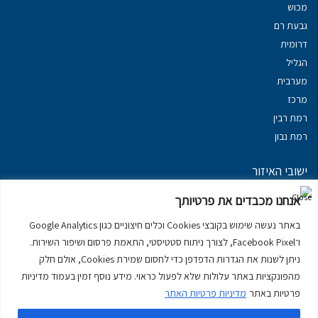
מכוש
גבעת רם
דרומית
הגליל
מערבית
מרכז
רמת רבין
רמת נבון
ישובי האיזור
נכסים במשגב
אנחנו מכבדים את פרטיותך
נכסים ב
גליל עליון
באתר נעשה שימוש בקובצי Cookies וכלים חיצוניים כגון Google Analytics
נכסים ב
מרום הגליל
ו־Facebook Pixel, לצורך ניתוח סטטיסטי, התאמת פרסום ושיפור השירות.
נכסים ב
סובב כנרת
ניתן לשנות את הגדרות הדפדפן כדי לחסום שמירת Cookies, אולם חלק
נכסים ב
ראש פינה
מהפונקציות באתר עלולות שלא לפעול כראוי. מידע נוסף זמין בעמוד מדיניות
פרטיות באתר
מדיניות פרטיות האתר