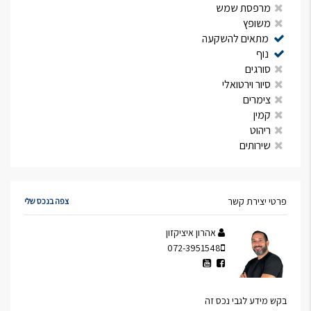
מרפסת שמש
משופץ
מתאים להשקעה
נוף
סורגים
סיור וירטואלי
צימרים
קמין
ריהוט
שירותים
פרטי יצירת קשר
צפה בנכס שלי
אהרון איציקזון
072-3951548
בקש מידע לגבי נכס זה