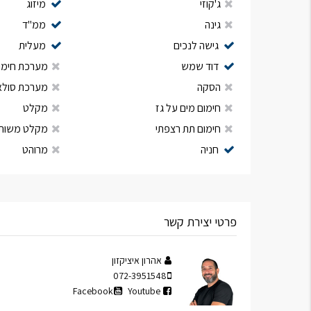
ג'קוזי
מיזוג
גינה
ממ"ד
גישה לנכים
מעלית
דוד שמש
מערכת חימום
הסקה
מערכת סולא
חימום מים על גז
מקלט
חימום תת רצפתי
מקלט משות
חניה
מרוהט
פרטי יצירת קשר
אהרון איציקזון
072-3951548
Facebook
Youtube