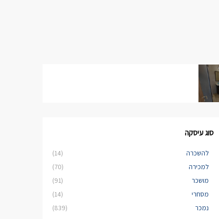
סוג עיסקה
להשכרה
(14)
למכירה
(70)
מושכר
(91)
מסחרי
(14)
נמכר
(839)