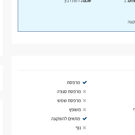
תים:
1
שכונה:
רמת רבין
עה
מרפסת
מרפסת סגורה
מרפסת שמש
משופץ
מתאים להשקעה
נוף