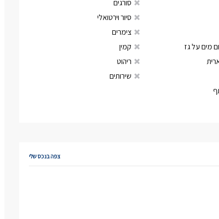
סורגים
סיור וירטואלי
צימרים
 מים על גז
קמין
רית
ריהוט
שירותים
ף
צפה בנכס שלי