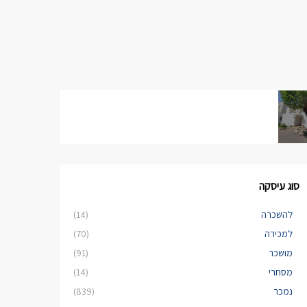
סוג עיסקה
להשכרה
(14)
למכירה
(70)
מושכר
(91)
מסחרי
(14)
נמכר
(839)