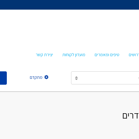
אהרון איציקזון
חביבה איציקזון
מרטה אמבון
טלי עזרא
רושים
טיפים ומאמרים
מועדון לקוחות
יצירת קשר
אסתר מישר
מתקדם
אהרון איציקזון
חביבה איציקזון
מרטה אמבון
טלי עזרא
אסתר מישר