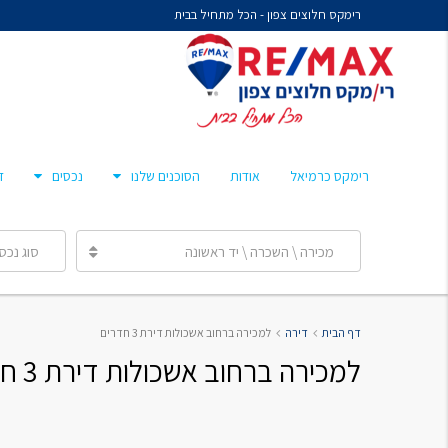
רימקס חלוצים צפון - הכל מתחיל בבית
נח איציקזון- זכיין
מיכל קורלנד
מרסלו גלז
חן צאיג – מאמן סוכנים
רימקס כרמיאל
אודות
הסוכנים שלנו
נכסים
ד
ענבר הלפרן
מכירה \ השכרה \ יד ראשונה
סוג נכס
נח איציקזון- זכיין
דף הבית
דירה
למכירה ברחוב אשכולות דירת 3 חדרים
מיכל קורלנד
למכירה ברחוב אשכולות דירת 3 חדרים
מרסלו גלז
חן צאיג – מאמן סוכנים
ענבר הלפרן