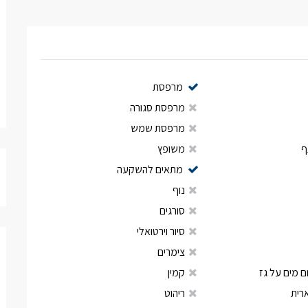
מרפסת
מרפסת סגורה
מרפסת שמש
ף
משופץ
מתאים להשקעה
נוף
סורגים
סיור וירטואלי
צימרים
 מים על גז
קמין
רית
ריהוט