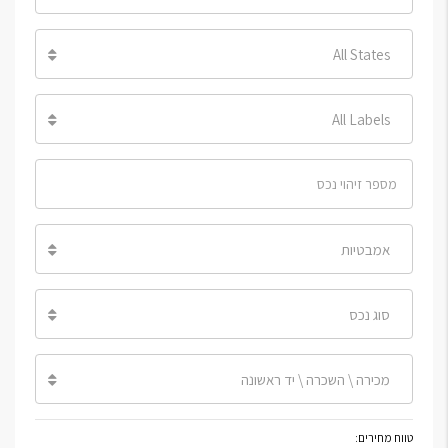
All States
All Labels
אמבטיות
סוג נכס
מכירה \ השכרה \ יד ראשונה
טווח מחירים: