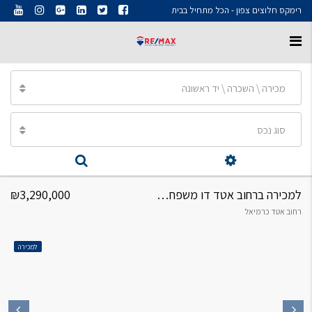
רימקס חלוצים צפון - הכל מתחיל בבית
מכירה \ השכרה \ יד ראשונה
סוג נכס
למכירה ברחוב אטד דו משפחתי 7 חדרים
₪3,290,000
רחוב אטד כרמיאל
למכירה