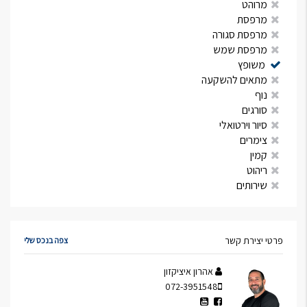
מרוהט
מרפסת
מרפסת סגורה
מרפסת שמש
משופץ
מתאים להשקעה
נוף
סורגים
סיור וירטואלי
צימרים
קמין
ריהוט
שירותים
פרטי יצירת קשר
צפה בנכס שלי
אהרון איציקזון
072-3951548