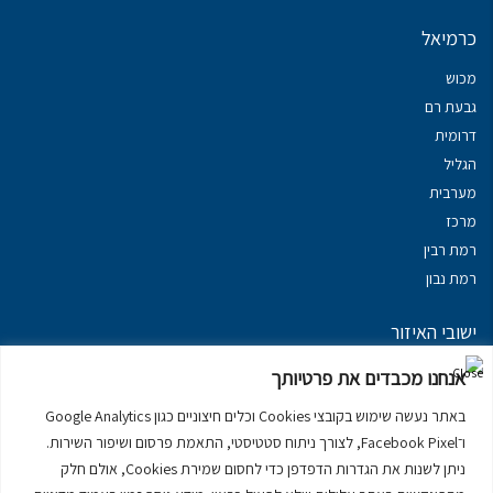
כרמיאל
מכוש
גבעת רם
דרומית
הגליל
מערבית
מרכז
רמת רבין
רמת נבון
ישובי האיזור
נכסים במשגב
אנחנו מכבדים את פרטיותך
נכסים ב
גליל עליון
באתר נעשה שימוש בקובצי Cookies וכלים חיצוניים כגון Google Analytics
נכסים ב
מרום הגליל
ו־Facebook Pixel, לצורך ניתוח סטטיסטי, התאמת פרסום ושיפור השירות.
נכסים ב
סובב כנרת
ניתן לשנות את הגדרות הדפדפן כדי לחסום שמירת Cookies, אולם חלק
נכסים ב
ראש פינה