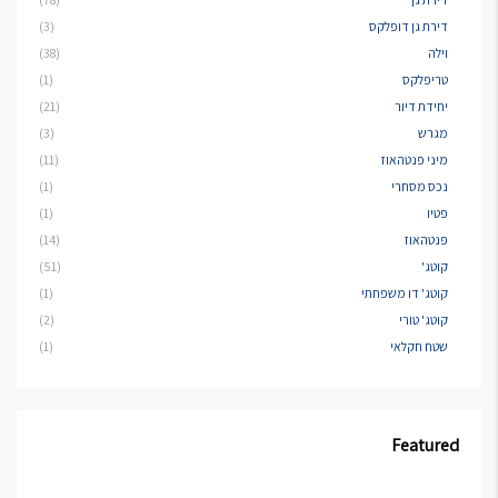
דירת גן דופלקס
(3)
וילה
(38)
טריפלקס
(1)
יחידת דיור
(21)
מגרש
(3)
מיני פנטהאוז
(11)
נכס מסחרי
(1)
פטיו
(1)
פנטהאוז
(14)
קוטג'
(51)
קוטג' דו משפחתי
(1)
קוטג' טורי
(2)
שטח חקלאי
(1)
Featured