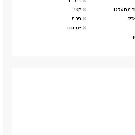
צימרים
 מים על גז
קמין
רית
ריהוט
שירותים
ף