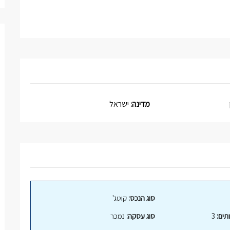
מדינה:
ישראל
סוג הנכס:
קוטג'
תים:
3
סוג עסקה:
נמכר