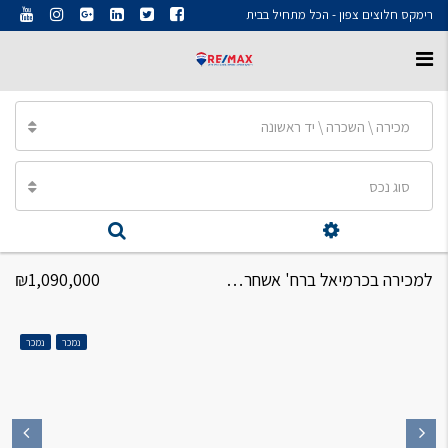
רימקס חלוצים צפון - הכל מתחיל בבית
מכירה \ השכרה \ יד ראשונה
סוג נכס
למכירה בכרמיאל ברח' אשחר דופלקס 4 חד'
₪1,090,000
נמכר
נמכר