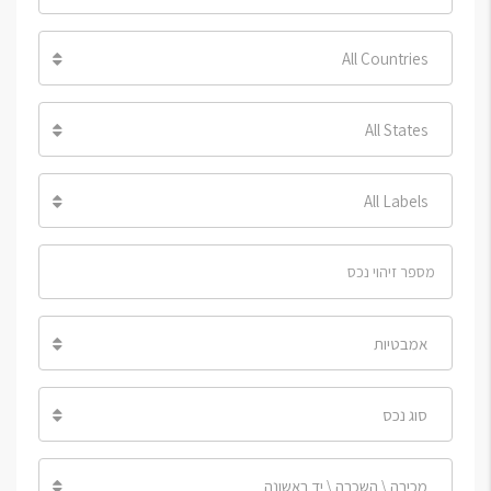
All Countries
All States
All Labels
אמבטיות
סוג נכס
מכירה \ השכרה \ יד ראשונה