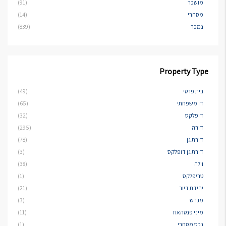
מושכר
(91)
מסחרי
(14)
נמכר
(839)
Property Type
בית פרטי
(49)
דו משפחתי
(65)
דופלקס
(32)
דירה
(295)
דירת גן
(78)
דירת גן דופלקס
(3)
וילה
(38)
טריפלקס
(1)
יחידת דיור
(21)
מגרש
(3)
מיני פנטהאוז
(11)
נכס מסחרי
(1)