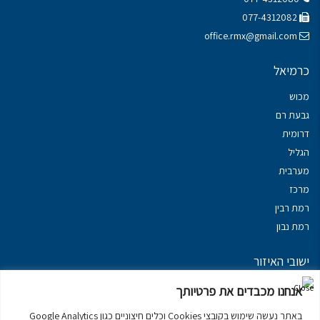
077-4312082
office.rmx@gmail.com
כרמיאל
מכוש
גבעת רם
דרומית
הגליל
מערבית
מרכז
רמת רבין
רמת נבון
ישובי האיזור
נכסים במשגב
אנחנו מכבדים את פרטיותך
נכסים ב
גליל עליון
באתר נעשה שימוש בקובצי Cookies וכלים חיצוניים כגון Google Analytics