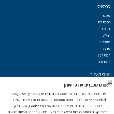
כרמיאל
מכוש
גבעת רם
דרומית
הגליל
מערבית
מרכז
רמת רבין
רמת נבון
ישובי האיזור
נכסים במשגב
אנחנו מכבדים את פרטיותך
נכסים ב
גליל עליון
באתר נעשה שימוש בקובצי Cookies וכלים חיצוניים כגון Google Analytics
נכסים ב
מרום הגליל
ו־Facebook Pixel, לצורך ניתוח סטטיסטי, התאמת פרסום ושיפור השירות.
נכסים ב
סובב כנרת
ניתן לשנות את הגדרות הדפדפן כדי לחסום שמירת Cookies, אולם חלק
נכסים ב
ראש פינה
מהפונקציות באתר עלולות שלא לפעול כראוי. מידע נוסף זמין בעמוד מדיניות