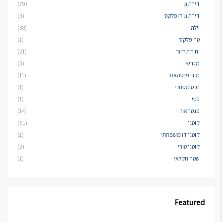
דירת גן
(79)
דירת גן דופלקס
(3)
וילה
(38)
טריפלקס
(1)
יחידת דיור
(21)
מגרש
(3)
מיני פנטהאוז
(11)
נכס מסחרי
(1)
פטיו
(1)
פנטהאוז
(14)
קוטג'
(51)
קוטג' דו משפחתי
(1)
קוטג' טורי
(2)
שטח חקלאי
(1)
Featured