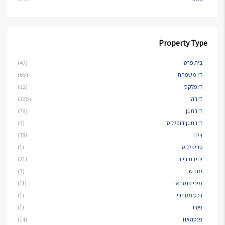
Property Type
בית פרטי
(49)
דו משפחתי
(65)
דופלקס
(32)
דירה
(295)
דירת גן
(79)
דירת גן דופלקס
(3)
וילה
(38)
טריפלקס
(1)
יחידת דיור
(21)
מגרש
(3)
מיני פנטהאוז
(11)
נכס מסחרי
(1)
פטיו
(1)
פנטהאוז
(14)