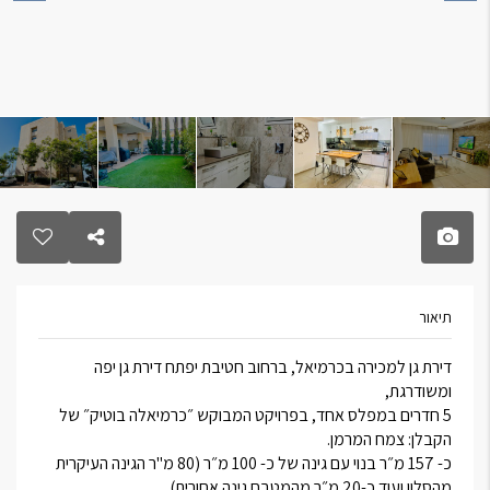
תיאור
דירת גן למכירה בכרמיאל, ברחוב חטיבת יפתח דירת גן יפה
ומשודרגת,
5 חדרים במפלס אחד, בפרויקט המבוקש ״כרמיאלה בוטיק״ של
הקבלן: צמח המרמן.
כ- 157 מ״ר בנוי עם גינה של כ- 100 מ״ר (80 מ"ר הגינה העיקרית
מהסלון ועוד כ-20 מ״ר מהמטבח גינה אחורית).