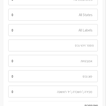
All States
All Labels
אמבטיות
סוג נכס
מכירה \ השכרה \ יד ראשונה
טווח מחירים: