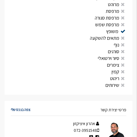
מרוהט
מרפסת
מרפסת סגורה
מרפסת שמש
משופץ
מתאים להשקעה
נוף
סורגים
סיור וירטואלי
צימרים
קמין
ריהוט
שירותים
פרטי יצירת קשר
צפה בנכס שלי
אהרון איציקזון
072-3951548