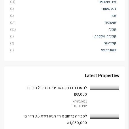
מיני פנטהאוז
(11)
נכס מסחרי
(1)
פטיו
(1)
פנטהאוז
(14)
קוטג'
(51)
קוטג' דו משפחתי
(1)
קוטג' טורי
(2)
שטח חקלאי
(1)
Latest Properties
להשכרה ברחוב נשר יחידת דיור 2 חדרים
₪3,000
1 אמבטיה •
יחידת דיור
למכירה ברחוב מורד הגיא דירת 3.5 חדרים
₪1,050,000