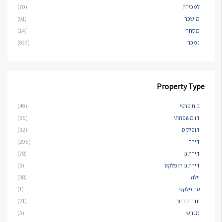
למכירה
(70)
מושכר
(91)
מסחרי
(14)
נמכר
(839)
Property Type
בית פרטי
(49)
דו משפחתי
(65)
דופלקס
(32)
דירה
(295)
דירת גן
(78)
דירת גן דופלקס
(3)
וילה
(38)
טריפלקס
(1)
יחידת דיור
(21)
מגרש
(3)