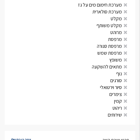
מערכת חימום מים על גז
מערכת סולארית
מקלט
מקלט משותף
מרוהט
מרפסת
מרפסת סגורה
מרפסת שמש
משופץ
מתאים להשקעה
נוף
סורגים
סיור וירטואלי
צימרים
קמין
ריהוט
שירותים
צפה בנכס שלי