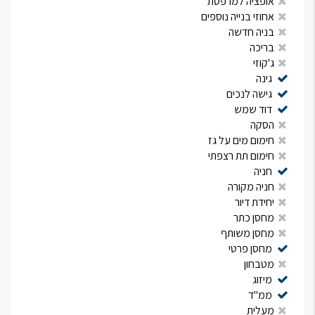
אופציה למרפסת
אחוזי בנייה נוספים
בניה חדשה
בריכה
ג'קוזי
גינה
גישה לנכים
דוד שמש
הסקה
חימום מים על גז
חימום תת רצפתי
חניה
חניה מקורה
יחידת דיור
מחסן כתר
מחסן משותף
מחסן פרטי
מטבחון
מיזוג
ממ"ד
מעלית