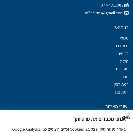
077-4312082
office.rmx@gmail.com
כרמיאל
מכוש
גבעת רם
דרומית
הגליל
מערבית
מרכז
רמת רבין
רמת נבון
ישובי האיזור
נכסים במשגב
אנחנו מכבדים את פרטיותך
נכסים ב
גליל עליון
באתר נעשה שימוש בקובצי Cookies וכלים חיצוניים כגון Google Analytics
נכסים ב
מרום הגליל