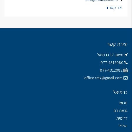
צור קשר
יצירת קשר
משגב 17 כרמיאל
077-4312080
077-4312082
office.rmx@gmail.com
כרמיאל
מכוש
גבעת רם
דרומית
הגליל