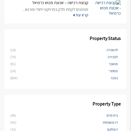
קבוצת רכישה – שכונת מכוש כרמיאל
מוזמנים לקחת חלק בפרויקט ייחודי ומרגש...
קרא עוד
Property Status
להשכרה
(14)
למכירה
(70)
מושכר
(91)
מסחרי
(14)
נמכר
(839)
Property Type
בית פרטי
(49)
דו משפחתי
(65)
דופלקס
(32)