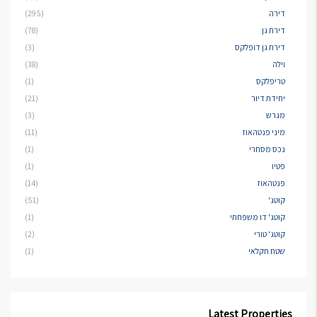
דירה
(295)
דירת גן
(78)
דירת גן דופלקס
(3)
וילה
(38)
טריפלקס
(1)
יחידת דיור
(21)
מגרש
(3)
מיני פנטהאוז
(11)
נכס מסחרי
(1)
פטיו
(1)
פנטהאוז
(14)
קוטג'
(51)
קוטג' דו משפחתי
(1)
קוטג' טורי
(2)
שטח חקלאי
(1)
Latest Properties