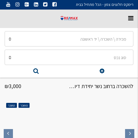
רימקס חלוצים צפון - הכל מתחיל בבית
מכירה \ השכרה \ יד ראשונה
סוג נכס
להשכרה ברחוב נשר יחידת דיור 2 חדרים + גינה
₪3,000
מושכר
הושכר