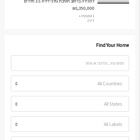
למכירה ברחוב חטיבת גולני דירת 3.5 חדרים
₪1,350,000
1 אמבטיה •
דירה
Find Your Home
All Countries
All States
All Labels