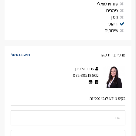
סיור וירטואלי
צימרים
קמין
ריהוט
שירותים
פרטי יצירת קשר
צפה בנכס שלי
ענבר הלפרן
072-3951860
בקש מידע לגבי נכס זה