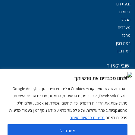
גבעת רם
דרומית
הגליל
מערבית
מרכז
רמת רבין
רמת נבון
ישובי האיזור
נכסים במשגב
אנחנו מכבדים את פרטיותך
נכסים ב
גליל עליון
באתר נעשה שימוש בקובצי Cookies וכלים חיצוניים כגון Google Analytics
נכסים ב
מרום הגליל
ו־Facebook Pixel, לצורך ניתוח סטטיסטי, התאמת פרסום ושיפור השירות.
נכסים ב
סובב כנרת
ניתן לשנות את הגדרות הדפדפן כדי לחסום שמירת Cookies, אולם חלק
נכסים ב
ראש פינה
מהפונקציות באתר עלולות שלא לפעול כראוי. מידע נוסף זמין בעמוד מדיניות
פרטיות באתר
מדיניות פרטיות האתר
אשר הכל
דירות למכירה בכרמיאל
יצירת קשר
דרושים