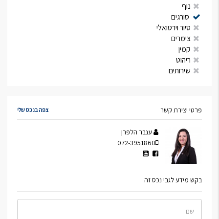
נוף
סורגים
סיור וירטואלי
צימרים
קמין
ריהוט
שירותים
פרטי יצירת קשר
צפה בנכס שלי
ענבר הלפרן
072-3951860
בקש מידע לגבי נכס זה