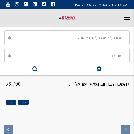
רימקס חלוצים צפון - הכל מתחיל בבית
מכירה \ השכרה \ יד ראשונה
סוג נכס
להשכרה ברחוב נשיאי ישראל דירת 4 חדרים
₪3,700
מושכר
הושכר