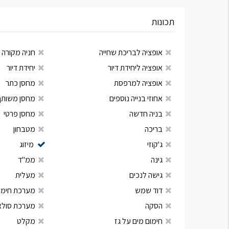
תכונות
אופציה לבריכת שחייה
חניה מקורה
אופציה ליחידת דיור
יחידת דיור
אופציה למרפסת
מחסן כתר
אחוזי בנייה נוספים
מחסן משותף
בניה חדשה
מחסן פרטי
בריכה
מטבחון
ג'קוזי
מיזוג
גינה
ממ"ד
גישה לנכים
מעלית
דוד שמש
מערכת חימום
הסקה
מערכת סולא
חימום מים על גז
מקלט