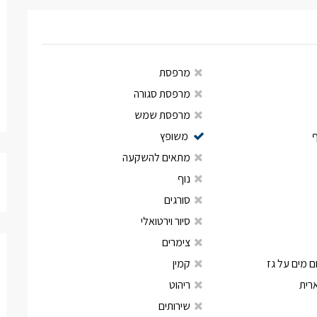
מרפסת
מרפסת סגורה
מרפסת שמש
משופץ
מתאים להשקעה
נוף
סורגים
סיור וירטואלי
צימרים
 מים על גז
קמין
רית
ריהוט
שירותים