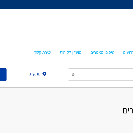
אהרון איציקזון
חביבה איציקזון
מרטה אמבון
טלי עזרא
רושים
טיפים ומאמרים
מועדון לקוחות
יצירת קשר
אסתר מישר
מתקדם
אהרון איציקזון
חביבה איציקזון
מרטה אמבון
טלי עזרא
אסתר מישר