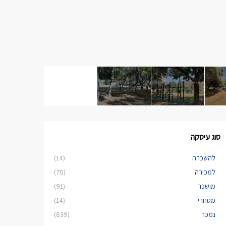
סוג עיסקה
להשכרה
(14)
למכירה
(70)
מושכר
(91)
מסחרי
(14)
נמכר
(839)