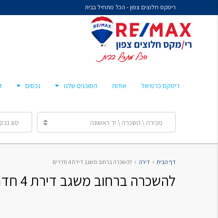
רימקס חלוצים צפון - הכל מתחיל בבית
נח איציקזון- זכיין
מיכל קורלנד
מרסלו גלז
חן צאיג – מאמן סוכנים
רימקס כרמיאל
אודות
הסוכנים שלנו
נכסים
ד
ענבר הלפרן
מכירה \ השכרה \ יד ראשונה
סוג נכס
נח איציקזון- זכיין
דף הבית
דירה
להשכרה ברחוב משגב דירת 4 חדרים
מיכל קורלנד
להשכרה ברחוב משגב דירת 4 חדרים
מרסלו גלז
חן צאיג – מאמן סוכנים
ענבר הלפרן