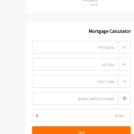
1 אמבטיה •
דירה
Mortgage Calculator
₪
₪
%
חודשי
חשב