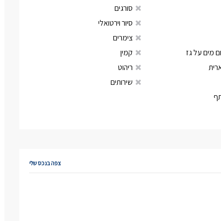
סורגים
סיור וירטואלי
צימרים
 מים על גז
קמין
רית
ריהוט
שירותים
ף
צפה בנכס שלי