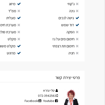
ג'קוזי
מיזוג
גינה
ממ"ד
גישה לנכים
מעלית
דוד שמש
מערכת חימום
הסקה
מערכת סולא
חימום מים על גז
מקלט
חימום תת רצפתי
מקלט משות
חניה
מרוהט
פרטי יצירת קשר
טלי עזרא
072-3942563
Facebook
Youtube