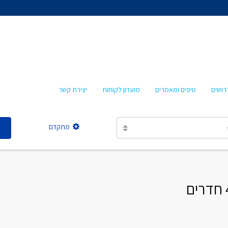
אהרון איציקזון
חביבה איציקזון
מרטה אמבון
טלי עזרא
רושים
טיפים ומאמרים
מועדון לקוחות
יצירת קשר
אסתר מישר
מתקדם
אהרון איציקזון
חביבה איציקזון
מרטה אמבון
טלי עזרא
אסתר מישר