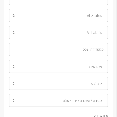
All States
All Labels
אמבטיות
סוג נכס
מכירה \ השכרה \ יד ראשונה
טווח מחירים: