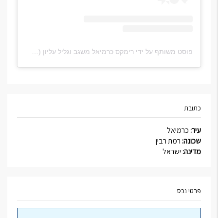
פוסט משותף על ידי ‏‎רימקס כרמיאל משגב וגליל עליון‎‏ (@‏‎remax.karmiel‎‏)
כתובת
עיר:
כרמיאל
שכונה:
רמת רבין
מדינה:
ישראל
פרטי נכס