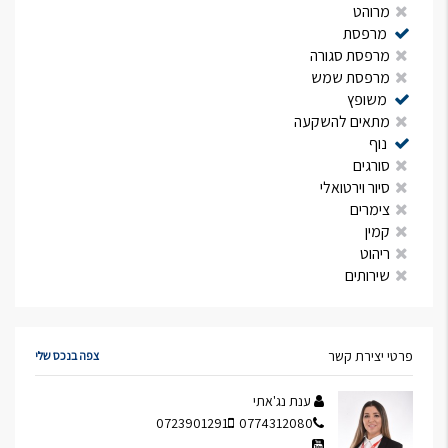
מרוהט
מרפסת
מרפסת סגורה
מרפסת שמש
משופץ
מתאים להשקעה
נוף
סורגים
סיור וירטואלי
צימרים
קמין
ריהוט
שירותים
פרטי יצירת קשר
צפה בנכס שלי
ענת נג'אתי
0723901291
0774312080