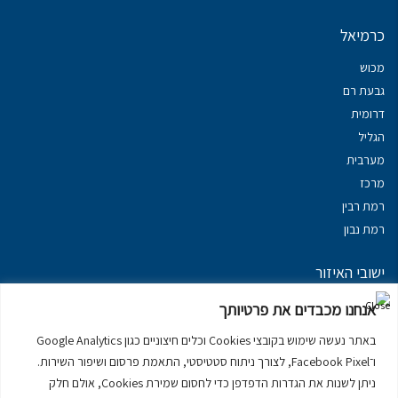
כרמיאל
מכוש
גבעת רם
דרומית
הגליל
מערבית
מרכז
רמת רבין
רמת נבון
ישובי האיזור
נכסים במשגב
אנחנו מכבדים את פרטיותך
נכסים ב
גליל עליון
באתר נעשה שימוש בקובצי Cookies וכלים חיצוניים כגון Google Analytics
נכסים ב
מרום הגליל
ו־Facebook Pixel, לצורך ניתוח סטטיסטי, התאמת פרסום ושיפור השירות.
נכסים ב
סובב כנרת
ניתן לשנות את הגדרות הדפדפן כדי לחסום שמירת Cookies, אולם חלק
נכסים ב
ראש פינה