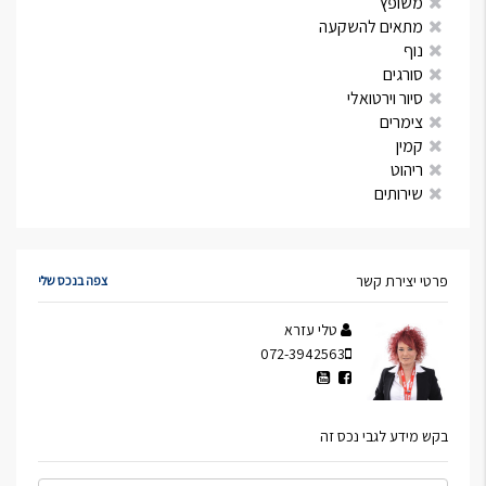
משופץ
מתאים להשקעה
נוף
סורגים
סיור וירטואלי
צימרים
קמין
ריהוט
שירותים
פרטי יצירת קשר
צפה בנכס שלי
טלי עזרא
072-3942563
בקש מידע לגבי נכס זה