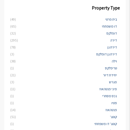
Property Type
בית פרטי
(49)
דו משפחתי
(65)
דופלקס
(32)
דירה
(295)
דירת גן
(78)
דירת גן דופלקס
(3)
וילה
(38)
טריפלקס
(1)
יחידת דיור
(21)
מגרש
(3)
מיני פנטהאוז
(11)
נכס מסחרי
(1)
פטיו
(1)
פנטהאוז
(14)
קוטג'
(51)
קוטג' דו משפחתי
(1)