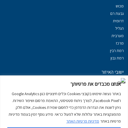
מכוש
גבעת רם
דרומית
הגליל
מערבית
מרכז
רמת רבין
רמת נבון
ישובי האיזור
נכסים במשגב
אנחנו מכבדים את פרטיותך
נכסים ב
גליל עליון
באתר נעשה שימוש בקובצי Cookies וכלים חיצוניים כגון Google Analytics
נכסים ב
מרום הגליל
ו־Facebook Pixel, לצורך ניתוח סטטיסטי, התאמת פרסום ושיפור השירות.
נכסים ב
סובב כנרת
ניתן לשנות את הגדרות הדפדפן כדי לחסום שמירת Cookies, אולם חלק
נכסים ב
ראש פינה
מהפונקציות באתר עלולות שלא לפעול כראוי. מידע נוסף זמין בעמוד מדיניות
פרטיות באתר
מדיניות פרטיות האתר