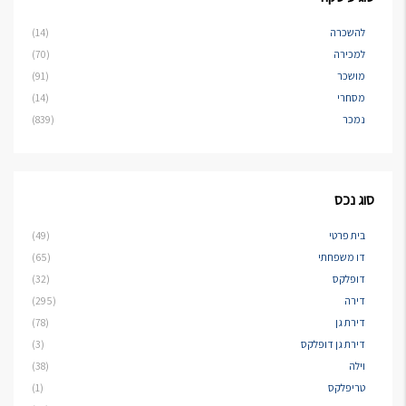
להשכרה
(14)
למכירה
(70)
מושכר
(91)
מסחרי
(14)
נמכר
(839)
סוג נכס
בית פרטי
(49)
דו משפחתי
(65)
דופלקס
(32)
דירה
(295)
דירת גן
(78)
דירת גן דופלקס
(3)
וילה
(38)
טריפלקס
(1)