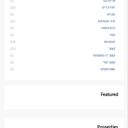
טריפלקס
(1)
יחידת דיור
(21)
מגרש
(3)
מיני פנטהאוז
(11)
נכס מסחרי
(1)
פטיו
(1)
פנטהאוז
(14)
קוטג'
(51)
קוטג' דו משפחתי
(1)
קוטג' טורי
(2)
שטח חקלאי
(1)
Featured
Properties