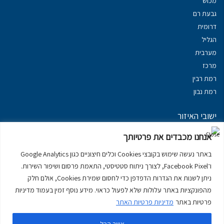
מכוש
גבעת רם
דרומית
הגליל
מערבית
מרכז
רמת רבין
רמת נבון
ישובי האיזור
נכסים במשגב
אנחנו מכבדים את פרטיותך
נכסים ב
גליל עליון
באתר נעשה שימוש בקובצי Cookies וכלים חיצוניים כגון Google Analytics
נכסים ב
מרום הגליל
ו־Facebook Pixel, לצורך ניתוח סטטיסטי, התאמת פרסום ושיפור השירות.
נכסים ב
סובב כנרת
ניתן לשנות את הגדרות הדפדפן כדי לחסום שמירת Cookies, אולם חלק
נכסים ב
ראש פינה
מהפונקציות באתר עלולות שלא לפעול כראוי. מידע נוסף זמין בעמוד מדיניות
פרטיות באתר
מדיניות פרטיות האתר
אשר הכל