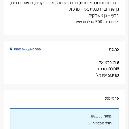
בקרבת תחבורה ציבורית, רכבת ישראל, מרכזי קניות, חנויות, בנקים,
גן העיר ובית כנסת ,אזור מרכזי.
בחוץ – גן משחקים.
ארנונה כ–500 ₪ לחודשיים.
כתובת
פתח בGoogle מפות
עיר:
כרמיאל
שכונה:
מרכז
מדינה:
ישראל
פרטי נכס
מחיר:
₪2,300
חדרי אמבטיה:
1