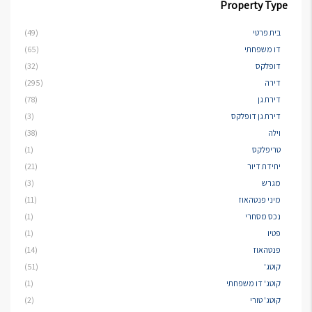
Property Type
בית פרטי
(49)
דו משפחתי
(65)
דופלקס
(32)
דירה
(295)
דירת גן
(78)
דירת גן דופלקס
(3)
וילה
(38)
טריפלקס
(1)
יחידת דיור
(21)
מגרש
(3)
מיני פנטהאוז
(11)
נכס מסחרי
(1)
פטיו
(1)
פנטהאוז
(14)
קוטג'
(51)
קוטג' דו משפחתי
(1)
קוטג' טורי
(2)