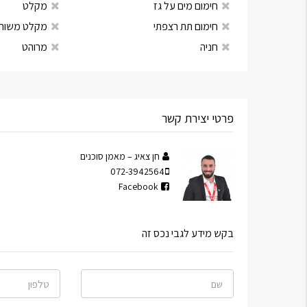
חימום מים על גז
מקלט
חימום תת רצפתי
מקלט משות
חניה
מרוהט
פרטי יצירת קשר
חן צאיג – מאמן סוכנים
072-3942564
Facebook
בקש מידע לגבי נכס זה