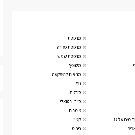
מרפסת
מרפסת סגורה
מרפסת שמש
משופץ
מתאים להשקעה
נוף
סורגים
סיור וירטואלי
צימרים
 מים על גז
קמין
רית
ריהוט