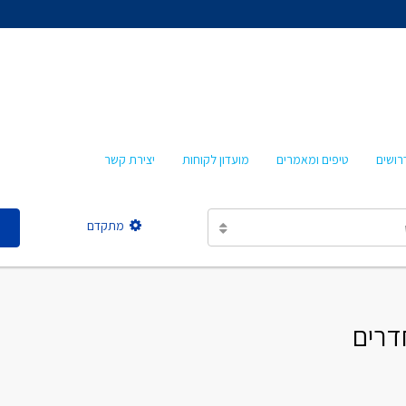
אהרון איציקזון
חביבה איציקזון
מרטה אמבון
טלי עזרא
רושים
טיפים ומאמרים
מועדון לקוחות
יצירת קשר
אסתר מישר
מתקדם
אהרון איציקזון
חביבה איציקזון
מרטה אמבון
טלי עזרא
אסתר מישר