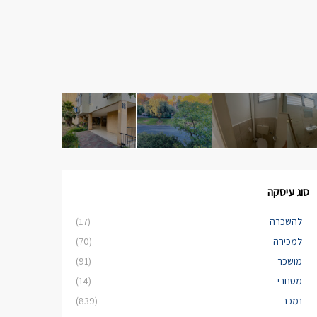
סוג עיסקה
להשכרה
(17)
למכירה
(70)
מושכר
(91)
מסחרי
(14)
נמכר
(839)