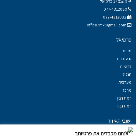
משגב 17 כרמיאל
077-4312080
077-4312082
office.rmx@gmail.com
כרמיאל
מכוש
גבעת רם
דרומית
הגליל
מערבית
מרכז
רמת רבין
רמת נבון
ישובי האיזור
נכסים במשגב
אנחנו מכבדים את פרטיותך