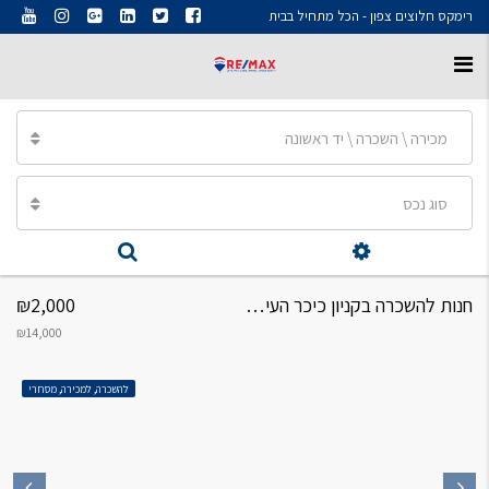
רימקס חלוצים צפון - הכל מתחיל בבית
מכירה \ השכרה \ יד ראשונה
סוג נכס
חנות להשכרה בקניון כיכר העיר כרמיאל (הישן)
₪2,000
₪14,000
להשכרה, למכירה, מסחרי