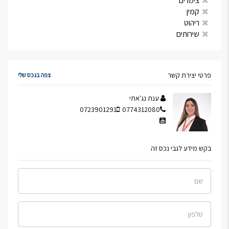
צימרים
קמין
ריהוט
שירותים
פרטי יצירת קשר
צפה בנכס שלי
ענת נג'אתי
0723901291
0774312080
בקש מידע לגבי נכס זה