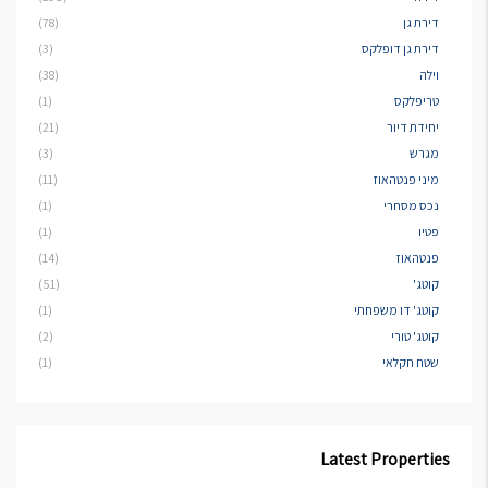
דירת גן
(78)
דירת גן דופלקס
(3)
וילה
(38)
טריפלקס
(1)
יחידת דיור
(21)
מגרש
(3)
מיני פנטהאוז
(11)
נכס מסחרי
(1)
פטיו
(1)
פנטהאוז
(14)
קוטג'
(51)
קוטג' דו משפחתי
(1)
קוטג' טורי
(2)
שטח חקלאי
(1)
Latest Properties