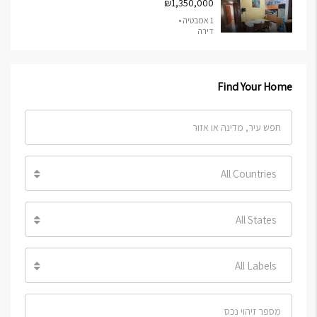
₪1,350,000
1 אמבטיה •
דירה
Find Your Home
All Countries
All States
All Labels