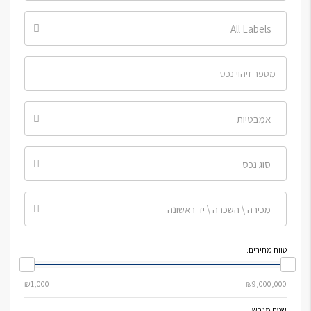
All Labels
אמבטיות
סוג נכס
מכירה \ השכרה \ יד ראשונה
טווח מחירים:
שטח מגרש