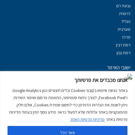
גבעת רם
דרומית
הגליל
מערבית
מרכז
רמת רבין
רמת נבון
ישובי האיזור
נכסים במשגב
אנחנו מכבדים את פרטיותך
נכסים ב
גליל עליון
באתר נעשה שימוש בקובצי Cookies וכלים חיצוניים כגון Google Analytics
נכסים ב
מרום הגליל
ו־Facebook Pixel, לצורך ניתוח סטטיסטי, התאמת פרסום ושיפור השירות.
נכסים ב
סובב כנרת
ניתן לשנות את הגדרות הדפדפן כדי לחסום שמירת Cookies, אולם חלק
נכסים ב
ראש פינה
מהפונקציות באתר עלולות שלא לפעול כראוי. מידע נוסף זמין בעמוד מדיניות
פרטיות באתר
מדיניות פרטיות האתר
אשר הכל
דירות למכירה בכרמיאל
יצירת קשר
דרושים