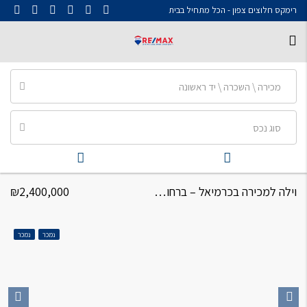
רימקס חלוצים צפון - הכל מתחיל בבית
מכירה \ השכרה \ יד ראשונה
סוג נכס
וילה למכירה בכרמיאל – ברחוב חן וילה 10.5 חדרים מחולקת ל3 דירות
₪2,400,000
נמכר
נמכר