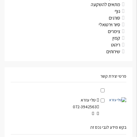
מתאים להשקעה
נוף
סורגים
סיור וירטואלי
צימרים
קמין
ריהוט
שירותים
פרטי יצירת קשר
טלי עזרא
072-3942563
בקש מידע לגבי נכס זה