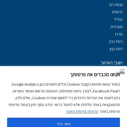
גבעת רם
דרומית
הגליל
מערבית
מרכז
רמת רבין
רמת נבון
ישובי האיזור
נכסים במשגב
אנחנו מכבדים את פרטיותך
נכסים ב
גליל עליון
באתר נעשה שימוש בקובצי Cookies וכלים חיצוניים כגון Google Analytics
נכסים ב
מרום הגליל
ו־Facebook Pixel, לצורך ניתוח סטטיסטי, התאמת פרסום ושיפור השירות.
נכסים ב
סובב כנרת
ניתן לשנות את הגדרות הדפדפן כדי לחסום שמירת Cookies, אולם חלק
נכסים ב
ראש פינה
מהפונקציות באתר עלולות שלא לפעול כראוי. מידע נוסף זמין בעמוד מדיניות
פרטיות באתר
מדיניות פרטיות האתר
אשר הכל
דירות למכירה בכרמיאל
יצירת קשר
דרושים