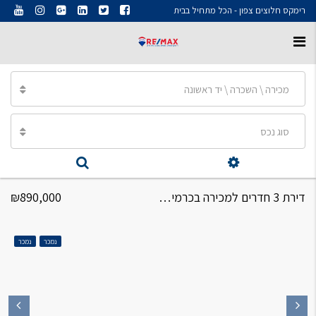
רימקס חלוצים צפון - הכל מתחיל בבית
מכירה \ השכרה \ יד ראשונה
סוג נכס
דירת 3 חדרים למכירה בכרמיאל ברח' תירוש
₪890,000
נמכר
נמכר