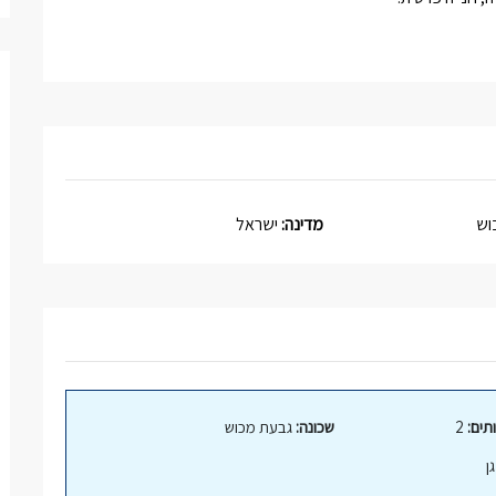
וש
מדינה:
ישראל
תים:
2
שכונה:
גבעת מכוש
ן