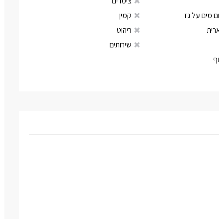
צימרים
 מים על גז
קמין
רית
ריהוט
שירותים
ף