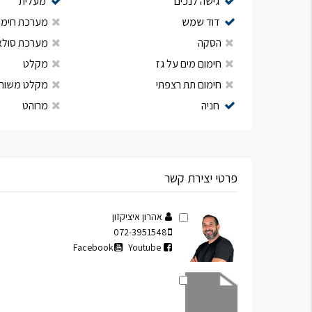
גישה לנכים
מעלית
דוד שמש
מערכת חימום
הסקה
מערכת סולא
חימום מים על גז
מקלט
חימום תת רצפתי
מקלט משות
חניה
מרוהט
פרטי יצירת קשר
אהרון איציקזון
072-3951548
Facebook
Youtube