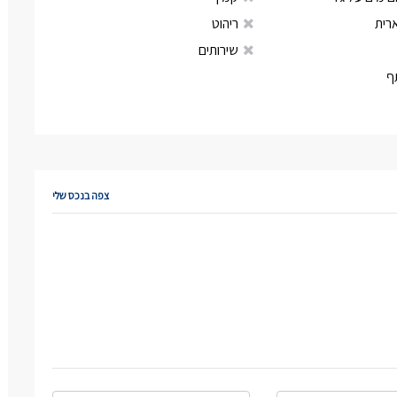
רית
ריהוט
שירותים
ף
צפה בנכס שלי