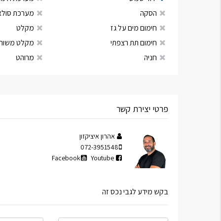
הסקה
מערכת סולא
חימום מים על גז
מקלט
חימום תת רצפתי
מקלט משות
חניה
מרוהט
פרטי יצירת קשר
אהרון איציקזון
072-3951548
Facebook
Youtube
בקש מידע לגבי נכס זה