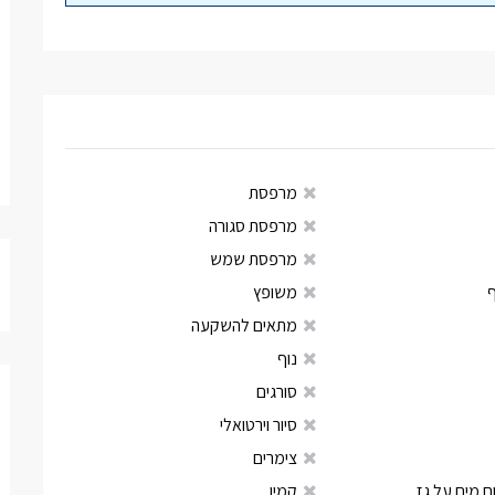
מרפסת
מרפסת סגורה
מרפסת שמש
משופץ
מתאים להשקעה
נוף
סורגים
סיור וירטואלי
צימרים
 מים על גז
קמין