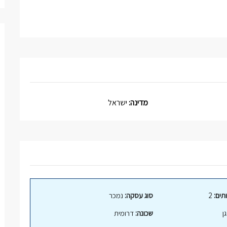
מדינה:
ישראל
תים:
2
סוג עסקה:
נמכר
ן
שכונה:
דרומית