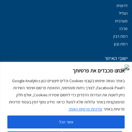
דרומית
הגליל
מערבית
מרכז
רמת רבין
רמת נבון
ישובי האיזור
נכסים במשגב
אנחנו מכבדים את פרטיותך
נכסים ב
גליל עליון
באתר נעשה שימוש בקובצי Cookies וכלים חיצוניים כגון Google Analytics
נכסים ב
מרום הגליל
ו־Facebook Pixel, לצורך ניתוח סטטיסטי, התאמת פרסום ושיפור השירות.
נכסים ב
סובב כנרת
ניתן לשנות את הגדרות הדפדפן כדי לחסום שמירת Cookies, אולם חלק
נכסים ב
ראש פינה
מהפונקציות באתר עלולות שלא לפעול כראוי. מידע נוסף זמין בעמוד מדיניות
פרטיות באתר
מדיניות פרטיות האתר
אשר הכל
דירות למכירה בכרמיאל
יצירת קשר
דרושים
מדיניות פרטיות באתר