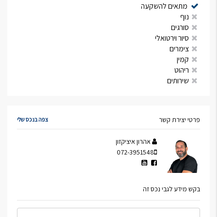
מתאים להשקעה
נוף
סורגים
סיור וירטואלי
צימרים
קמין
ריהוט
שירותים
פרטי יצירת קשר
צפה בנכס שלי
אהרון איציקזון
072-3951548
בקש מידע לגבי נכס זה