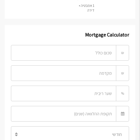
1 אמבטיה •
דירה
Mortgage Calculator
₪
₪
%
חודשי