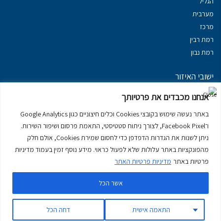
הגליל
מערבית
מרכז
רמת רבין
רמת נבון
ישובי האיזור
נכסים במשגב
אנחנו מכבדים את פרטיותך
נכסים ב
גליל עליון
באתר נעשה שימוש בקובצי Cookies וכלים חיצוניים כגון Google Analytics
נכסים ב
מרום הגליל
ו־Facebook Pixel, לצורך ניתוח סטטיסטי, התאמת פרסום ושיפור השירות.
נכסים ב
סובב כנרת
ניתן לשנות את הגדרות הדפדפן כדי לחסום שמירת Cookies, אולם חלק
נכסים ב
ראש פינה
מהפונקציות באתר עלולות שלא לפעול כראוי. מידע נוסף זמין בעמוד מדיניות
פרטיות באתר
מדיניות פרטיות האתר
אשר הכל
דירות למכירה בכרמיאל
יצירת קשר
דרושים
מדיניות פרטיות באתר
התאמה אישית
דחה הכל
עקוב אחרינו