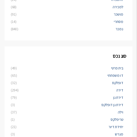
למכירה
(68)
מושכר
(91)
מסחרי
(14)
נמכר
(840)
סוג נכס
בית פרטי
(49)
דו משפחתי
(65)
דופלקס
(32)
דירה
(294)
דירת גן
(79)
דירת גן דופלקס
(3)
וילה
(37)
טריפלקס
(1)
יחידת דיור
(21)
מגרש
(3)