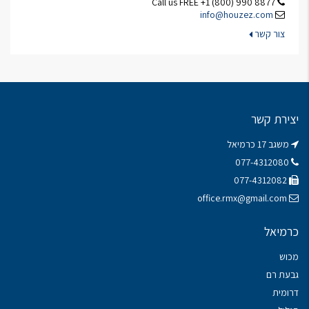
Call us FREE +1 (800) 990 8877
info@houzez.com
צור קשר
יצירת קשר
משגב 17 כרמיאל
077-4312080
077-4312082
office.rmx@gmail.com
כרמיאל
מכוש
גבעת רם
דרומית