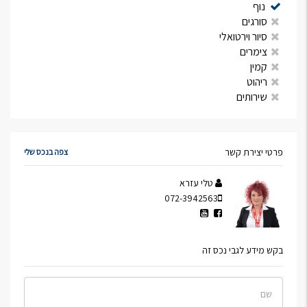
נוף
סורגים
סיור וירטואלי
צימרים
קמין
ריהוט
שירותים
פרטי יצירת קשר
צפה בנכס שלי
טלי עזרא
072-3942563
בקש מידע לגבי נכס זה