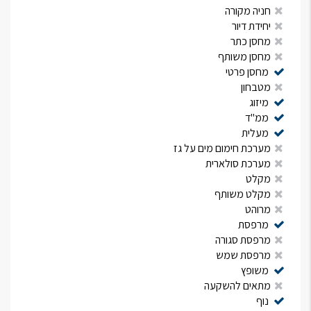
חניה מקורה
יחידת דיור
מחסן כתר
מחסן משותף
מחסן פרטי
מטבחון
מיזוג
ממ"ד
מעלית
מערכת חימום מים על גז
מערכת סולארית
מקלט
מקלט משותף
מרוהט
מרפסת
מרפסת סגורה
מרפסת שמש
משופץ
מתאים להשקעה
נוף