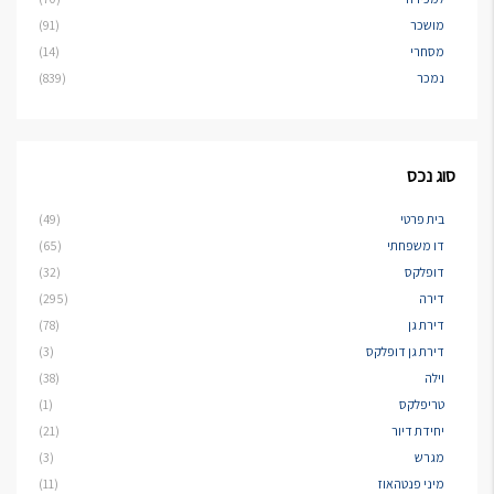
מושכר
(91)
מסחרי
(14)
נמכר
(839)
סוג נכס
בית פרטי
(49)
דו משפחתי
(65)
דופלקס
(32)
דירה
(295)
דירת גן
(78)
דירת גן דופלקס
(3)
וילה
(38)
טריפלקס
(1)
יחידת דיור
(21)
מגרש
(3)
מיני פנטהאוז
(11)