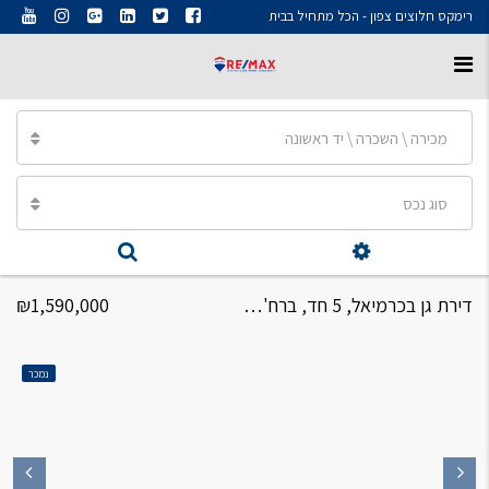
רימקס חלוצים צפון - הכל מתחיל בבית
מכירה \ השכרה \ יד ראשונה
סוג נכס
דירת גן בכרמיאל, 5 חד, ברח' הדס
₪1,590,000
נמכר