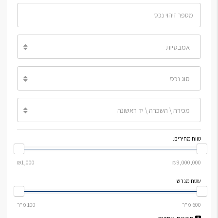
אמבטיות
סוג נכס
מכירה \ השכרה \ יד ראשונה
טווח מחירים:
שטח מגרש