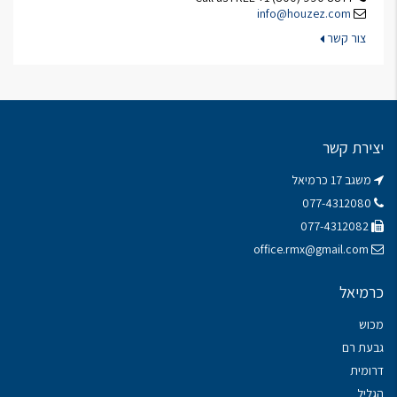
info@houzez.com
צור קשר
יצירת קשר
משגב 17 כרמיאל
077-4312080
077-4312082
office.rmx@gmail.com
כרמיאל
מכוש
גבעת רם
דרומית
הגליל