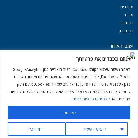
מערבית
מרכז
רמת רבין
רמת נבון
ישובי האיזור
נכסים במשגב
אנחנו מכבדים את פרטיותך
נכסים ב
גליל עליון
באתר נעשה שימוש בקובצי Cookies וכלים חיצוניים כגון Google Analytics
נכסים ב
מרום הגליל
ו־Facebook Pixel, לצורך ניתוח סטטיסטי, התאמת פרסום ושיפור השירות.
נכסים ב
סובב כנרת
ניתן לשנות את הגדרות הדפדפן כדי לחסום שמירת Cookies, אולם חלק
נכסים ב
ראש פינה
מהפונקציות באתר עלולות שלא לפעול כראוי. מידע נוסף זמין בעמוד מדיניות
פרטיות באתר
מדיניות פרטיות האתר
אשר הכל
דירות למכירה בכרמיאל
יצירת קשר
דרושים
מדיניות פרטיות באתר
התאמה אישית
דחה הכל
עקוב אחרינו