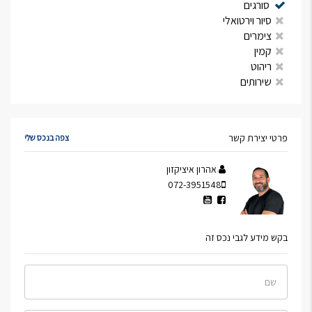
סורגים
סיור וירטואלי
צימרים
קמין
ריהוט
שירותים
פרטי יצירת קשר
צפה בנכס שלי
אהרון איציקזון
072-3951548
בקש מידע לגבי נכס זה