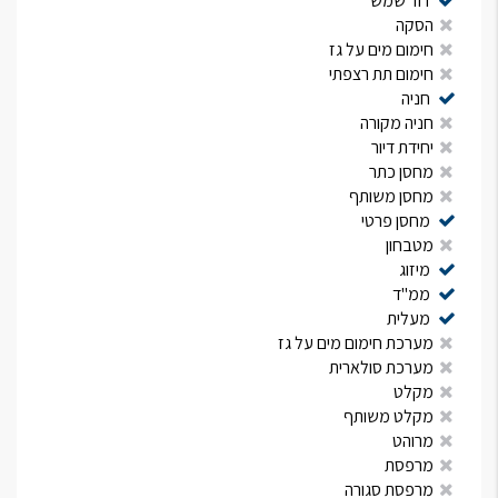
דוד שמש
הסקה
חימום מים על גז
חימום תת רצפתי
חניה
חניה מקורה
יחידת דיור
מחסן כתר
מחסן משותף
מחסן פרטי
מטבחון
מיזוג
ממ"ד
מעלית
מערכת חימום מים על גז
מערכת סולארית
מקלט
מקלט משותף
מרוהט
מרפסת
מרפסת סגורה