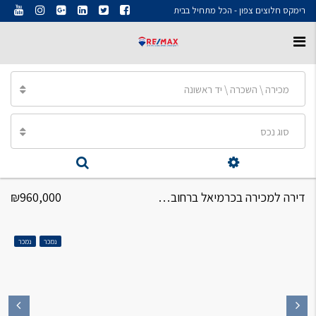
רימקס חלוצים צפון - הכל מתחיל בבית
מכירה \ השכרה \ יד ראשונה
סוג נכס
דירה למכירה בכרמיאל ברחוב שער הגיא דירה 3 חדרים
₪960,000
נמכר
נמכר