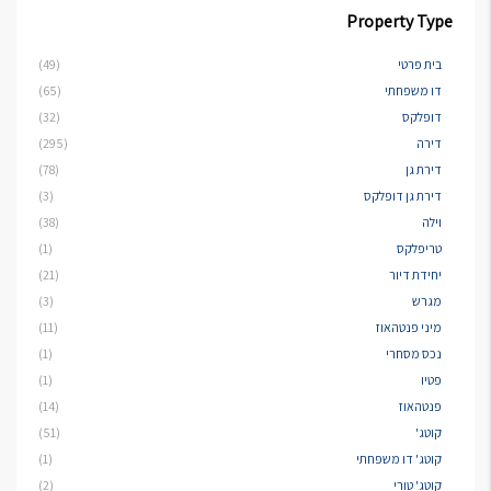
Property Type
בית פרטי
(49)
דו משפחתי
(65)
דופלקס
(32)
דירה
(295)
דירת גן
(78)
דירת גן דופלקס
(3)
וילה
(38)
טריפלקס
(1)
יחידת דיור
(21)
מגרש
(3)
מיני פנטהאוז
(11)
נכס מסחרי
(1)
פטיו
(1)
פנטהאוז
(14)
קוטג'
(51)
קוטג' דו משפחתי
(1)
קוטג' טורי
(2)