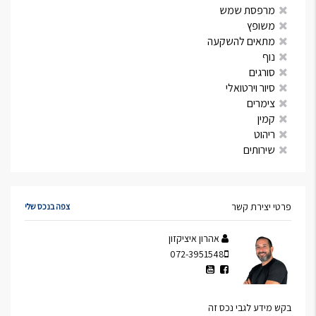
מרפסת שמש
משופץ
מתאים להשקעה
נוף
סורגים
סיור וירטואלי
צימרים
קמין
ריהוט
שירותים
פרטי יצירת קשר
צפה בנכס שלי
אהרון איציקזון
072-3951548
בקש מידע לגבי נכס זה