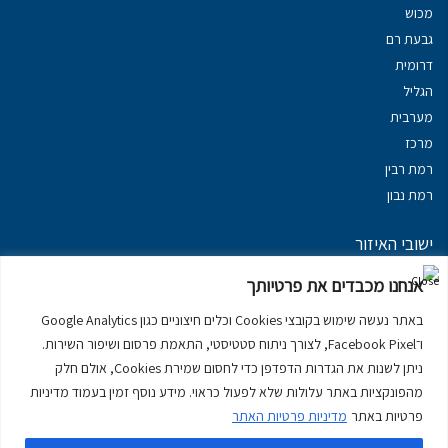
מכוש
גבעת רם
דרומית
הגליל
מערבית
מרכז
רמת רבין
רמת נבון
ישובי האיזור
נכסים במשגב
אנחנו מכבדים את פרטיותך
נכסים ב
גליל עליון
באתר נעשה שימוש בקובצי Cookies וכלים חיצוניים כגון Google Analytics
נכסים ב
מרום הגליל
ו־Facebook Pixel, לצורך ניתוח סטטיסטי, התאמת פרסום ושיפור השירות.
נכסים ב
סובב כנרת
ניתן לשנות את הגדרות הדפדפן כדי לחסום שמירת Cookies, אולם חלק
נכסים ב
ראש פינה
מהפונקציות באתר עלולות שלא לפעול כראוי. מידע נוסף זמין בעמוד מדיניות
פרטיות באתר
מדיניות פרטיות האתר