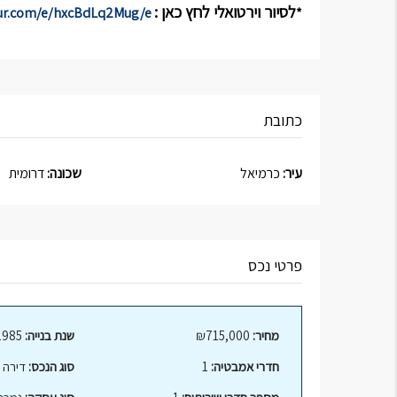
לסיור וירטואלי לחץ כאן :
https://izikzon-nadlan-LTD.vr-360-tour.com/e/hxcBdLq2Mug/e
*
כתובת
עיר:
כרמיאל
שכונה:
דרומית
פרטי נכס
מחיר:
₪715,000
שנת בנייה:
1985
חדרי אמבטיה:
1
סוג הנכס:
דירה