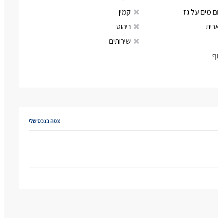
 מים על גז
קמין
רית
ריהוט
שירותים
ף
צפה בנכס שלי