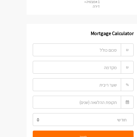
1 אמבטיה •
דירה
Mortgage Calculator
₪
₪
%
חודשי