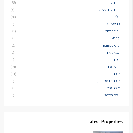
דירת גן
(78)
דירת גן דופלקס
(3)
וילה
(38)
טריפלקס
(1)
יחידת דיור
(21)
מגרש
(3)
מיני פנטהאוז
(11)
נכס מסחרי
(1)
פטיו
(1)
פנטהאוז
(14)
קוטג'
(51)
קוטג' דו משפחתי
(1)
קוטג' טורי
(2)
שטח חקלאי
(1)
Latest Properties