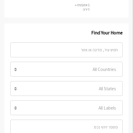
1 אמבטיה •
דירה
Find Your Home
All Countries
All States
All Labels