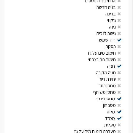
אחוזי בנייה נוספים
בניה חדשה
בריכה
ג'קוזי
גינה
גישה לנכים
דוד שמש
הסקה
חימום מים על גז
חימום תת רצפתי
חניה
חניה מקורה
יחידת דיור
מחסן כתר
מחסן משותף
מחסן פרטי
מטבחון
מיזוג
ממ"ד
מעלית
מערכת חימום מים על גז