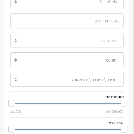
All Labels
אמבטיות
סוג נכס
מכירה \ השכרה \ יד ראשונה
טווח מחירים:
שטח מגרש