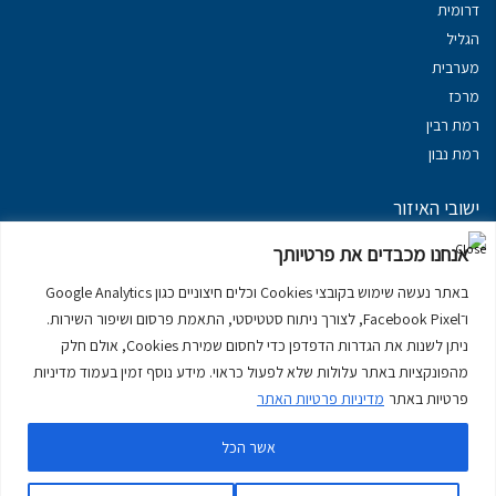
דרומית
הגליל
מערבית
מרכז
רמת רבין
רמת נבון
ישובי האיזור
נכסים במשגב
אנחנו מכבדים את פרטיותך
נכסים ב
גליל עליון
באתר נעשה שימוש בקובצי Cookies וכלים חיצוניים כגון Google Analytics
נכסים ב
מרום הגליל
ו־Facebook Pixel, לצורך ניתוח סטטיסטי, התאמת פרסום ושיפור השירות.
נכסים ב
סובב כנרת
ניתן לשנות את הגדרות הדפדפן כדי לחסום שמירת Cookies, אולם חלק
נכסים ב
ראש פינה
מהפונקציות באתר עלולות שלא לפעול כראוי. מידע נוסף זמין בעמוד מדיניות
פרטיות באתר
מדיניות פרטיות האתר
אשר הכל
דירות למכירה בכרמיאל
יצירת קשר
דרושים
מדיניות פרטיות באתר