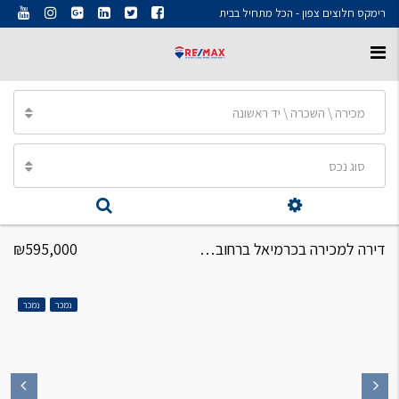
רימקס חלוצים צפון - הכל מתחיל בבית
מכירה \ השכרה \ יד ראשונה
סוג נכס
דירה למכירה בכרמיאל ברחוב התמר 3.5 חדרים
₪595,000
נמכר
נמכר