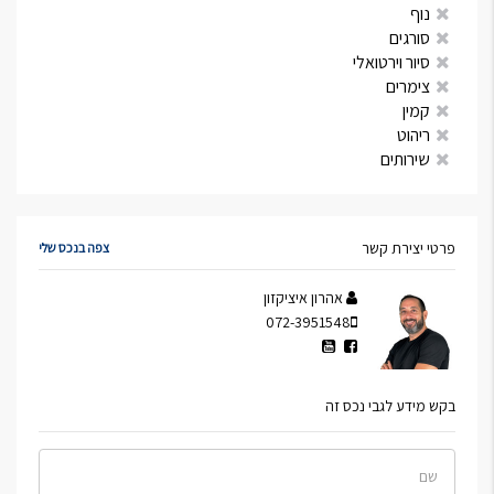
נוף
סורגים
סיור וירטואלי
צימרים
קמין
ריהוט
שירותים
פרטי יצירת קשר
צפה בנכס שלי
אהרון איציקזון
072-3951548
בקש מידע לגבי נכס זה