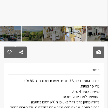
תיאור
ברחוב התמר דירת 3.5 חדרים מוארת ומרווחת, כ-86 מ״ר.
נוף יפה ופתוח.
נגישות: קומה 4 מ-4.
מתאימה למגורים ולהשקעה.
לדירה מחסן פרטי גדול כ- 6 מ"ר (לא רשום בטאבו)
ברחוב התמר, שכונת טנה- אזור שקט בקרבת גני ילדים ובית הספר