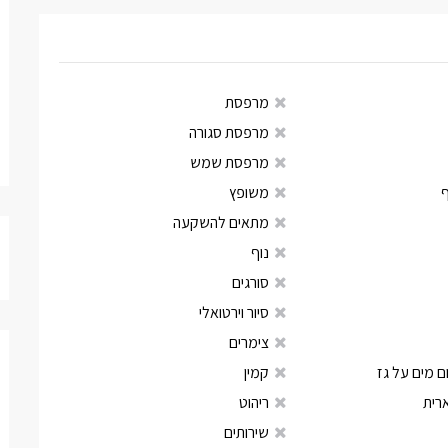
מרפסת
מרפסת סגורה
מרפסת שמש
משופץ
מתאים להשקעה
נוף
סורגים
סיור וירטואלי
צימרים
 מים על גז
קמין
רית
ריהוט
שירותים