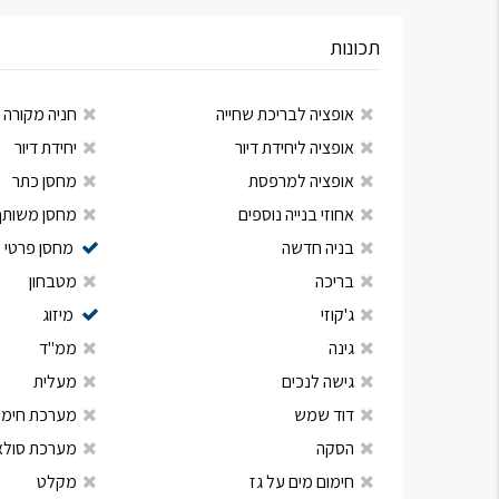
תכונות
אופציה לבריכת שחייה
חניה מקורה
אופציה ליחידת דיור
יחידת דיור
אופציה למרפסת
מחסן כתר
אחוזי בנייה נוספים
מחסן משותף
בניה חדשה
מחסן פרטי
בריכה
מטבחון
ג'קוזי
מיזוג
גינה
ממ"ד
גישה לנכים
מעלית
דוד שמש
מערכת חימום
הסקה
מערכת סולא
חימום מים על גז
מקלט